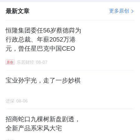
最新文章
更多原创
恒隆集团委任56岁蔡德粦为
行政总裁、年薪2052万港
元，曾任星巴克中国CEO
乐居财经
08-07
原创
宝业孙宇光，走了一步妙棋
进深
08-06
招商蛇口九棵树新盘剧透，
全新产品系宋风大宅