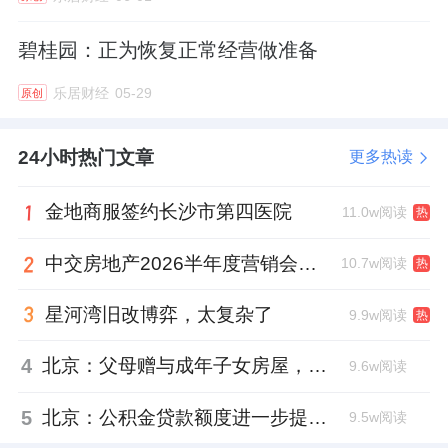
碧桂园：正为恢复正常经营做准备
乐居财经
05-29
原创
24小时热门文章
更多热读
金地商服签约长沙市第四医院
11.0w阅读
热
中交房地产2026半年度营销会，绿城祝军现身了
10.7w阅读
热
星河湾旧改博弈，太复杂了
9.9w阅读
热
4
北京：父母赠与成年子女房屋，不再核验子女的购房资格
9.6w阅读
5
北京：公积金贷款额度进一步提高、最高可贷340万元
9.5w阅读