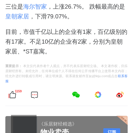
三位是
海尔智家
，上涨26.7%。 跌幅最高的是
皇朝家居
，下滑79.07%。
目前，市值千亿以上的企业有1家，百亿级别的
有17家。不足10亿的企业有2家，分别为皇朝
家居、*ST嘉寓。
重要提示：
本文仅代表作者个人观点，并不代表乐居财经立场。 本文著作权，归乐
居财经所有。未经允许，任何单位或个人不得在任何公开传播平台上使用本文内容；
经允许进行转载或引用时，请注明来源。联系请发邮件至ljcj@leju.com或点击
联系客
服
1159
《乐居财经精选》
物业卖壳
订阅