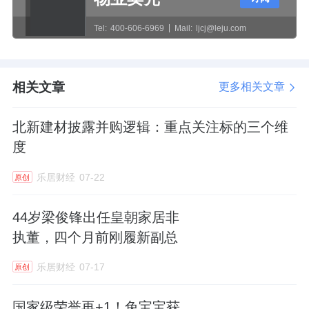
Tel:
400-606-6969
Mail:
ljcj@leju.com
相关文章
更多相关文章
北新建材披露并购逻辑：重点关注标的三个维
度
乐居财经
07-22
原创
44岁梁俊锋出任皇朝家居非
执董，四个月前刚履新副总
乐居财经
07-17
原创
国家级荣誉再+1！兔宝宝获