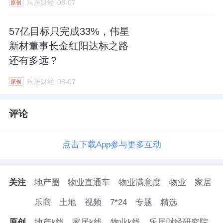
乐居财经
08-07
原创
57亿目标只完成33%，伟星
新材董事长金红阳达标之路
还有多远？
乐居财经
08-07
原创
评论
点击下载App参与更多互动
关注
地产圈
物业直通车
物业满意度
物业
家居
乐商
土地
视频
7*24
专题
精选
原创
地产k线
家居k线
物业k线
乐居财经研究院