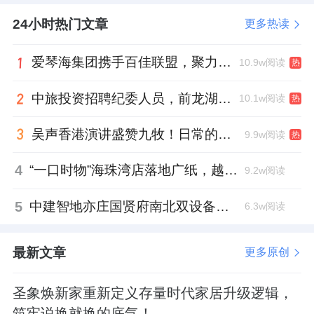
24小时热门文章
更多热读
爱琴海集团携手百佳联盟，聚力共拓存量商业新赛道
10.9w阅读
热
中旅投资招聘纪委人员，前龙湖副总裁胡若翔掌舵
10.1w阅读
热
吴声香港演讲盛赞九牧！日常的小锚点变成科技突破点！
9.9w阅读
热
4
“一口时物”海珠湾店落地广纸，越秀地产以“新鲜现制”商业新场景打造社区高品质生活
9.2w阅读
5
中建智地亦庄国贤府南北双设备平台，得房率创区域新高
6.3w阅读
最新文章
更多原创
圣象焕新家重新定义存量时代家居升级逻辑，
筑牢说换就换的底气！