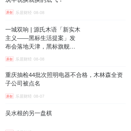
乐居财经
08-08
原创
一城双响 | 源氏木语「新实木
主义——黑标生活提案」发
布会落地天津，黑标旗舰店
盛大启幕
乐居财经
08-08
原创
重庆抽检44批次照明电器不合格，木林森全资
子公司被点名
乐居财经
08-07
原创
吴水根的另一盘棋