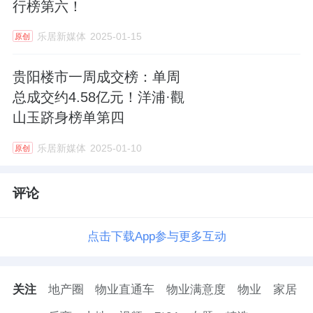
行榜第六！
乐居新媒体
2025-01-15
原创
贵阳楼市一周成交榜：单周
总成交约4.58亿元！洋浦·觀
山玉跻身榜单第四
乐居新媒体
2025-01-10
原创
评论
点击下载App参与更多互动
关注
地产圈
物业直通车
物业满意度
物业
家居