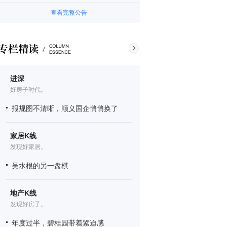
查看完整公告
进深
好房子时代。
报规图不清晰，顺义国企悄悄换了
家居K线
发现好家居。
吴水根的另一盘棋
地产K线
发现好房子。
年度过半，碧桂园带着紧迫感