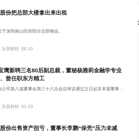
股份把总部大楼拿出来出租
位于深圳南山区的部分总部物业。
乐居财经
06-10
T宝鹰新聘三名80后副总裁，董秘杨雅莉金融学专业
、曾任职东方精工
自公司第八届董事会第三十八次会议审议通过之日起至本届董事会
届满之日止。
乐居财经
01-29
股份出售资产扭亏，董事长李鹏“保壳”压力未减