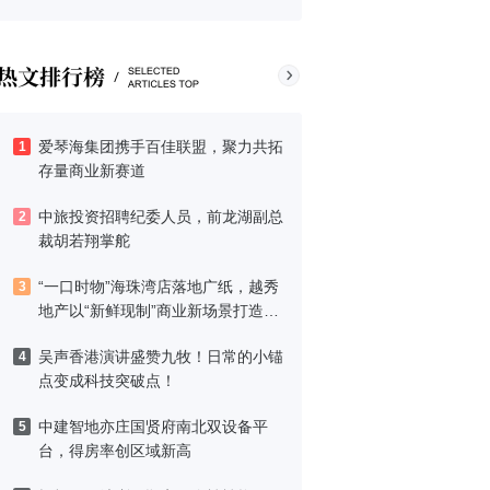
爱琴海集团携手百佳联盟，聚力共拓
1
存量商业新赛道
中旅投资招聘纪委人员，前龙湖副总
2
裁胡若翔掌舵
“一口时物”海珠湾店落地广纸，越秀
3
地产以“新鲜现制”商业新场景打造社
区高品质生活
吴声香港演讲盛赞九牧！日常的小锚
4
点变成科技突破点！
中建智地亦庄国贤府南北双设备平
5
台，得房率创区域新高