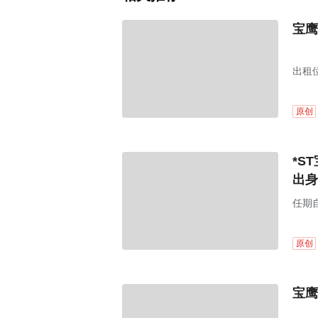
宝鹰
出租
原创
*S
出身
任期
任期
原创
宝鹰