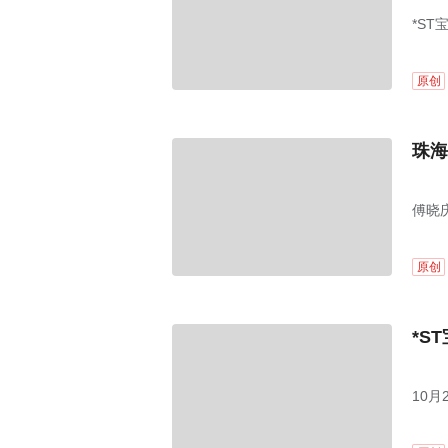
*ST
原创
珠海
傅晓
原创
*S
10月
股，总