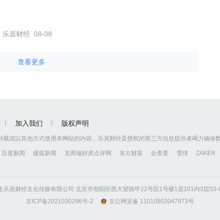
乐居财经
08-08
查看更多
加入我们
版权声明
转载或以其他方式使用本网站的内容。乐居财经及授权的第三方信息提供者竭力确保
百度新闻
搜狐新闻
克而瑞好房点评网
东方财富
企查查
雪球
ZAKER
京怡生乐居财经文化传媒有限公司 北京市朝阳区西大望路甲22号院1号楼1层101内3层S3-01
京ICP备2021030296号-2
京公网安备 11010502047973号