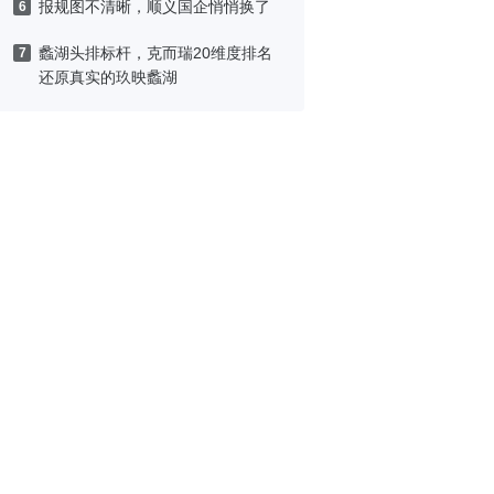
报规图不清晰，顺义国企悄悄换了
6
蠡湖头排标杆，克而瑞20维度排名
7
还原真实的玖映蠡湖