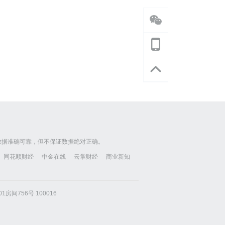
数据准确可靠，但不保证数据绝对正确。
同花顺财经
中金在线
云掌财经
商业新知
房间756号 100016