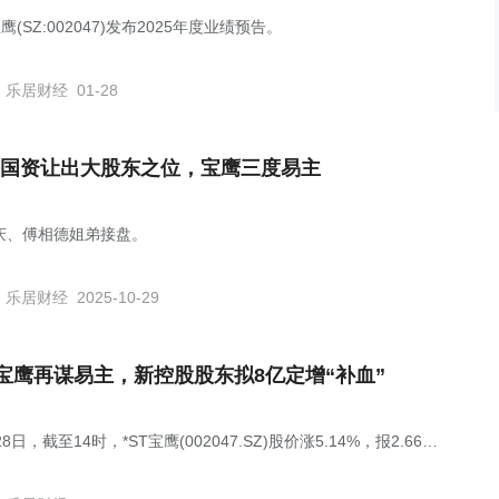
宝鹰(SZ:002047)发布2025年度业绩预告。
乐居财经
01-28
国资让出大股东之位，宝鹰三度易主
庆、傅相德姐弟接盘。
乐居财经
2025-10-29
T宝鹰再谋易主，新控股股东拟8亿定增“补血”
28日，截至14时，*ST宝鹰(002047.SZ)股价涨5.14%，报2.66元/
市值为40.44亿元。