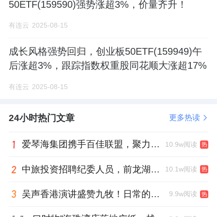
50ETF(159590)强势涨超3%，价量齐升！
有连云
2025-08-15
成长风格强势回归，创业板50ETF(159949)午
后涨超3%，跟踪指数权重股同花顺大涨超17%
有连云
2025-08-15
24小时热门文章
更多热读
爱琴海集团携手百佳联盟，聚力共拓存量商业新赛道
10.9w阅读
热
中旅投资招聘纪委人员，前龙湖副总裁胡若翔掌舵
10.1w阅读
热
吴声香港演讲盛赞九牧！日常的小锚点变成科技突破点！
9.9w阅读
热