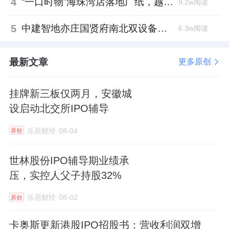
4
“一口时物”海珠湾店落地广纸，越秀地产以“新鲜现制”商业新场景打造社区高品质生活
9.2w阅读
5
中建智地亦庄国贤府南北双设备平台，得房率创区域新高
6.3w阅读
最新文章
更多原创
挂牌新三板仅两月，安徽城
设启动北交所IPO辅导
乐居财经
08-04
原创
世林股份IPO辅导期业绩承
压，实控人父子持股32%
乐居财经
08-02
原创
卡奥斯更新港股IPO招股书：营收利润双增