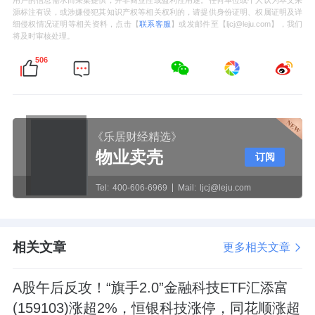
源标注有误，或涉嫌侵犯其知识产权等相关权利的，请提供身份证明、权属证明及详
细侵权情况证明等相关资料，点击【
联系客服
】或发邮件至【ljcj@leju.com】，我们
将及时审核处理。
506
《乐居财经精选》
物业卖壳
订阅
Tel:
400-606-6969
Mail:
ljcj@leju.com
相关文章
更多相关文章
A股午后反攻！“旗手2.0”金融科技ETF汇添富
(159103)涨超2%，恒银科技涨停，同花顺涨超