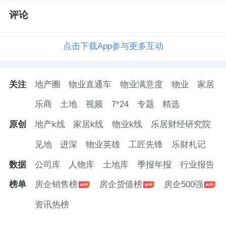
评论
点击下载App参与更多互动
关注
地产圈
物业直通车
物业满意度
物业
家居
乐商
土地
视频
7*24
专题
精选
原创
地产k线
家居k线
物业k线
乐居财经研究院
见地
进深
物业英雄
工匠先锋
乐财札记
数据
公司库
人物库
土地库
季报年报
行业报告
榜单
房企销售榜
房企货值榜
房企500强
资讯热榜