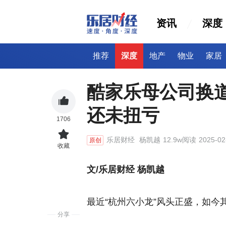
资讯
深度
推荐
深度
地产
物业
家居
酷家乐母公司换道
还未扭亏
1706
乐居财经
杨凯越
12.9w阅读
2025-02
原创
收藏
文/乐居财经 杨凯越
最近“杭州六小龙”风头正盛，如今
分享