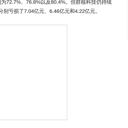
2.7%、76.8%以及80.4%。但群核科技仍持续
损了7.04亿元、6.46亿元和4.22亿元。