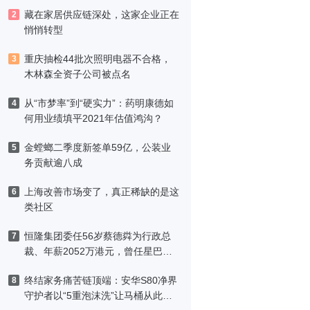
藏在家居供应链深处，这家企业正在
2
悄悄转型
重庆抽检44批次照明电器不合格，
3
木林森全资子公司被点名
从“市梦率”到“硬实力”：药明康德如
4
何用业绩填平2021年估值鸿沟？
金螳螂二季度新签单59亿，公装业
5
务贡献逾八成
上海改善市场变了，真正稀缺的是这
6
类社区
恒隆集团委任56岁蔡德粦为行政总
7
裁、年薪2052万港元，曾任星巴克
中国CEO
终结家务痛苦链顶端：安华S80净界
8
守护者以“5重泡沫洗”让马桶从此免