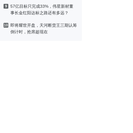
刷洗
57亿目标只完成33%，伟星新材董
9
事长金红阳达标之路还有多远？
即将耀世开盘，天河断货王三期认筹
10
倒计时，抢席趁现在