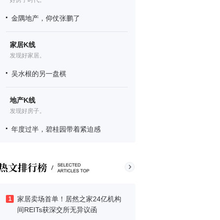
好房子时代。
金隅地产，仰仗张鹏了
家居K线
发现好家居。
吴水根的另一盘棋
地产K线
发现好房子。
年度过半，碧桂园带着紧迫感
家居卖场首单！居然之家24亿机构
1
间REITs获深交所无异议函