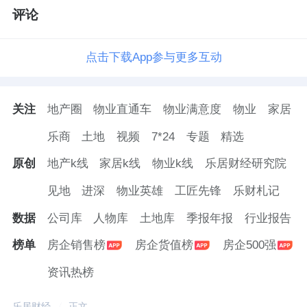
评论
点击下载App参与更多互动
关注
地产圈
物业直通车
物业满意度
物业
家居
乐商
土地
视频
7*24
专题
精选
原创
地产k线
家居k线
物业k线
乐居财经研究院
见地
进深
物业英雄
工匠先锋
乐财札记
数据
公司库
人物库
土地库
季报年报
行业报告
榜单
房企销售榜
房企货值榜
房企500强
资讯热榜
乐居财经
正文