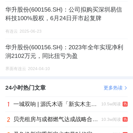
华升股份(600156.SH)：公司拟购买深圳易信
科技100%股权，6月24日开市起复牌
有连云
2025-06-23
华升股份(600156.SH)：2023年全年实现净利
润2102万元，同比扭亏为盈
界面有连云
2024-04-10
24小时热门文章
更多热读
一城双响 | 源氏木语「新实木主义——黑标生活提案」发布会落地天津，黑标旗舰店盛大启幕
10.5w阅读
热
贝壳租房与成都燃气达成战略合作 打通安全巡检“最后一米”
10.3w阅读
热