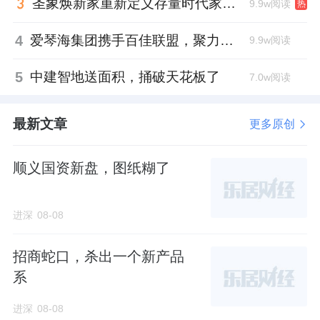
圣象焕新家重新定义存量时代家居升级逻辑，筑牢说换就换的底气！
9.9w阅读
热
4
爱琴海集团携手百佳联盟，聚力共拓存量商业新赛道
9.9w阅读
5
中建智地送面积，捅破天花板了
7.0w阅读
最新文章
更多原创
顺义国资新盘，图纸糊了
进深
08-08
招商蛇口，杀出一个新产品
系
进深
08-08