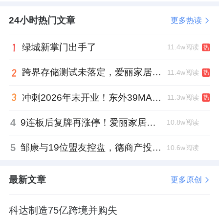
24小时热门文章
更多热读
绿城新掌门出手了
11.4w阅读
热
跨界存储测试未落定，爱丽家居复牌前自揭多重风险
11.4w阅读
热
冲刺2026年末开业！东外39MALL全球招商启幕，重构东直门商圈格局
11.3w阅读
热
4
9连板后复牌再涨停！爱丽家居市盈率318倍，跨界收购案尚未落地
10.8w阅读
5
邹康与19位盟友控盘，德商产投服务散户绝迹
10.6w阅读
最新文章
更多原创
科达制造75亿跨境并购失