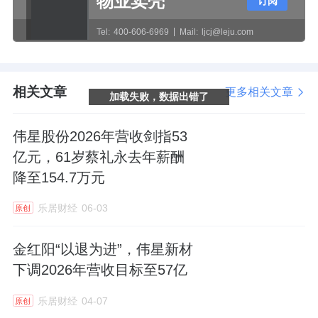
物业卖壳
订阅
味着其年薪连续2年增长，2024年单年涨薪幅
度达20万元。
Tel:
400-606-6969
Mail:
ljcj@leju.com
相关文章
更多相关文章
加载失败，数据出错了
伟星股份2026年营收剑指53
亿元，61岁蔡礼永去年薪酬
降至154.7万元
乐居财经
06-03
原创
金红阳“以退为进”，伟星新材
下调2026年营收目标至57亿
乐居财经
04-07
原创