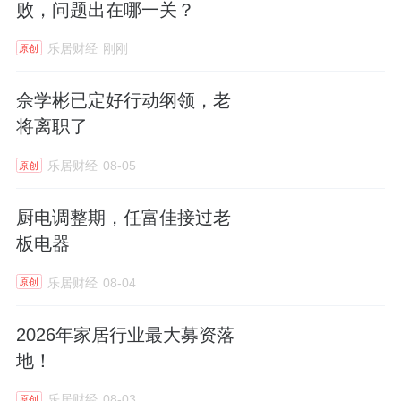
败，问题出在哪一关？
乐居财经
刚刚
原创
佘学彬已定好行动纲领，老
将离职了
乐居财经
08-05
原创
厨电调整期，任富佳接过老
板电器
乐居财经
08-04
原创
2026年家居行业最大募资落
地！
乐居财经
08-03
原创