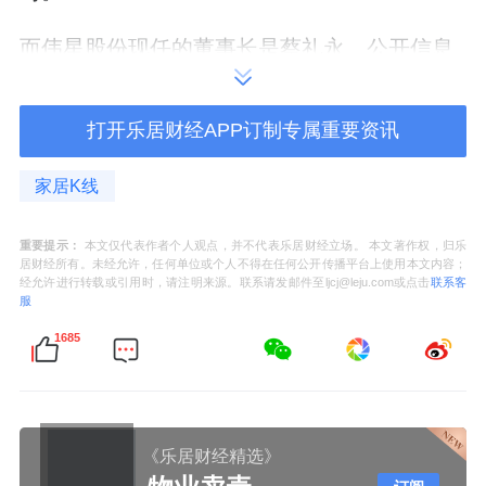
而伟星股份现任的董事长是蔡礼永。公开信息
披露，蔡礼永拥有工商管理大专学历，工商管
高级经济师，具有三十多年企业管理经验:曾任
打开乐居财经APP订制专属重要资讯
伟星股份总经理、伟星拉链配件重事长，现任
家居K线
伟星股份董事长、浙江伟星进出口执行董事、
潍坊中传董事、伟星国际(新加坡)有限公司董
重要提示：
本文仅代表作者个人观点，并不代表乐居财经立场。 本文著作权，归乐
事。
居财经所有。未经允许，任何单位或个人不得在任何公开传播平台上使用本文内容；
经允许进行转载或引用时，请注明来源。联系请发邮件至ljcj@leju.com或点击
联系客
服
1685
据2023年年报，伟星股份59岁董事长蔡礼永从
公司获得的税前报酬总额144.64万元，2022年
同期为135.19万元。而到了2024年，财报披
《乐居财经精选》
露，蔡礼永的税前报酬总额达到164.6万元，意