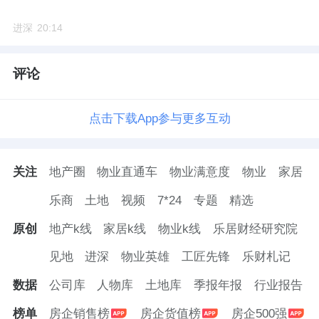
进深
20:14
评论
点击下载App参与更多互动
关注
地产圈
物业直通车
物业满意度
物业
家居
乐商
土地
视频
7*24
专题
精选
原创
地产k线
家居k线
物业k线
乐居财经研究院
见地
进深
物业英雄
工匠先锋
乐财札记
数据
公司库
人物库
土地库
季报年报
行业报告
榜单
房企销售榜
房企货值榜
房企500强