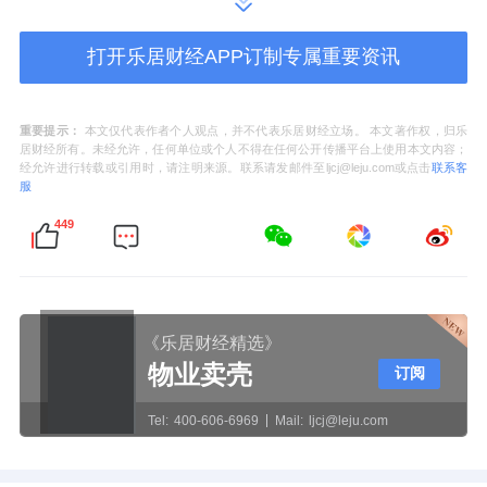
馈，将运动目标拆解到通勤、午休等日常场
打开乐居财经APP订制专属重要资讯
景，既缓解了久坐办公的亚健康状态，也契合
现代职场人的时间管理需求。
重要提示：
本文仅代表作者个人观点，并不代表乐居财经立场。 本文著作权，归乐
居财经所有。未经允许，任何单位或个人不得在任何公开传播平台上使用本文内容；
经允许进行转载或引用时，请注明来源。联系请发邮件至ljcj@leju.com或点击
联系客
服
449
产城融合赋能片区转型新实践
中关村西三旗（金隅）科技园作为北京市
城市更新的标杆项目，规划面积达70万平方
《乐居财经精选》
米，由金隅智造工场、金隅智荟中心、金隅生
物业卖壳
订阅
命科学创新中心等核心板块构成，并联动隅翼
Tel:
400-606-6969
Mail:
ljcj@leju.com
创新空间、金隅启迪孵化器等载体，形成了“一
体两翼”的产业生态格局。