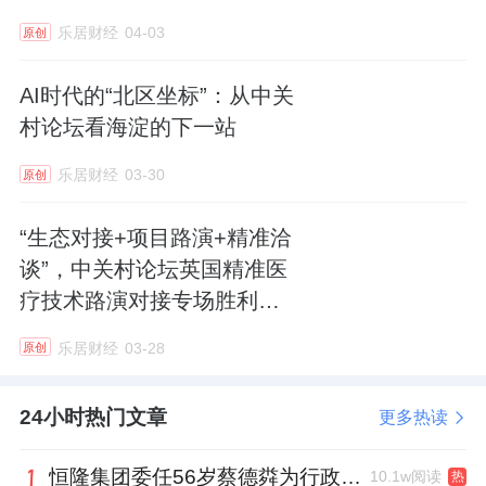
3.5公里环形慢跑道、乐刻健身、岩时攀岩馆、
乐居财经
04-03
原创
室外篮球场及网球场，胜古体育中心室内篮球
场、羽毛球场、网球场、匹克球场，以及一隅
AI时代的“北区坐标”：从中关
婵柔瑜伽普拉提馆等多元化运动空间；配以超
村论坛看海淀的下一站
级碗等健康餐饮品牌，实现健身场景便捷可
乐居财经
03-30
原创
达。此外，人才公寓、北大附中西三旗分校及
人大附属幼儿园的引入，进一步强化了职住平
“生态对接+项目路演+精准洽
衡的产城融合理念。
谈”，中关村论坛英国精准医
疗技术路演对接专场胜利召
健康中国需要更多“行动派”
开
乐居财经
03-28
原创
从国家层面的“三年行动计划”，到科技园
区的健步走活动，体重管理已超越个体行为，
24小时热门文章
更多热读
成为社会系统性工程。中关村西三旗（金隅）
恒隆集团委任56岁蔡德粦为行政总裁、年薪2052万港元，曾任星巴克中国CEO
10.1w阅读
热
科技园的探索表明：当产业空间与健康场景深