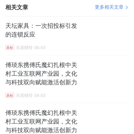
相关文章
更多相关文章
园区通过整合老旧厂房资源，将昔日的建
天坛家具：一次招投标引发
材工业基地转型为集研发办公、孵化加速、基
的连锁反应
金投资于一体的高精尖产业集聚区。例如，金
乐居财经
06-03
原创
隅智造工场通过改造
天坛家具
厂区，引入智能
制造、人工智能等领域企业200余家，金隅智
傅琰东携傅氏魔幻扎根中关
荟中心则聚焦
大信
息及高端装备制造，吸引
拓
村工业互联网产业园，文化
尔思
、信安世纪等头部企业入驻，园区形成“创
与科技双向赋能激活创新力
业孵化+科技服务”的创新生态。
乐居财经
04-03
原创
傅琰东携傅氏魔幻扎根中关
村工业互联网产业园，文化
园区构建了全维度的健康支持体系，涵盖
与科技双向赋能激活创新力