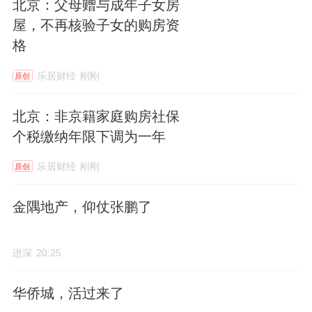
度融合，这片曾经的“建材城”将继续书写“科学
北京：父母赠与成年子女房
城”的复兴篇章，为首都高质量发展注入持久动
屋，不再核验子女的购房资
格
能。
乐居财经
刚刚
原创
北京：非京籍家庭购房社保
个税缴纳年限下调为一年
乐居财经
刚刚
原创
金隅地产，仰仗张鹏了
进深
20:25
华侨城，活过来了