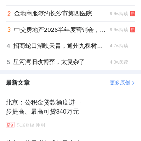
度融合，当政策导向转化为可感知的生活方
金地商服签约长沙市第四医院
9.9w阅读
热
式，全民健康才能真正落地生根。正如金隅智
中交房地产2026半年度营销会，绿城祝军现身了
9.9w阅读
热
造工场某参与者所言：“每一步都是与自己健康
的约定”，这场春日里的集体行走，既是个体对
4
招商蛇口湖映天青，通州九棵树首座宋韵新盘
4.7w阅读
健康生活的主动选择，也是城市创新空间对社
5
星河湾旧改博弈，太复杂了
会责任的积极担当。
4.3w阅读
最新文章
更多原创
作为北京市城市更新的鲜活案例，中关村
西三旗（金隅）科技园通过“腾笼换鸟”实现产
北京：公积金贷款额度进一
业升级与民生改善的双重目标，其“政府引导
步提高、最高可贷340万元
+市场运作”的模式为城市转型提供了实践样
乐居财经
刚刚
原创
本。未来，随着更多科技企业与健康生态的深