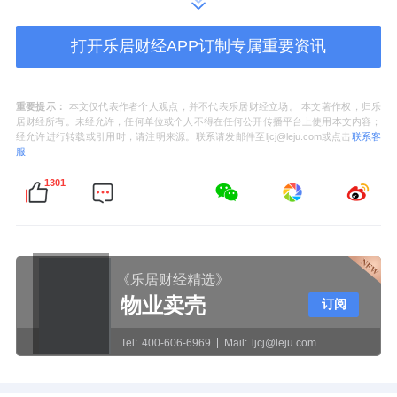
品质始终是赋能产品的关键因素。苏地2024-
WG-Z40号项目从规划、居住、形象、景观、
打开乐居财经APP订制专属重要资讯
体验5大维度进行产品升级，匠心打造当代新宋
风美学院墅，以极致空间赠送，实现生活资源
重要提示：
本文仅代表作者个人观点，并不代表乐居财经立场。 本文著作权，归乐
的尽大化享有。
居财经所有。未经允许，任何单位或个人不得在任何公开传播平台上使用本文内容；
经允许进行转载或引用时，请注明来源。联系请发邮件至ljcj@leju.com或点击
联系客
服
1301
苏地2024-WG-Z40号项目效果图
定制解题量体裁衣
《乐居财经精选》
自2023年旭辉建管率先在业内推出“定制化服务
物业卖壳
订阅
体系”以来，始终专注从委托方角度出发，以专
Tel:
400-606-6969
Mail:
ljcj@leju.com
业管理服务，兑现资产价值，提升管理效益，
凭借专业的定制服务体系和卓越的服务口碑，