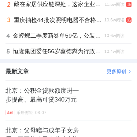
藏在家居供应链深处，这家企业正在悄悄转型
11.5w阅读
热
重庆抽检44批次照明电器不合格，木林森全资子公司被点名
10.6w阅读
热
4
金螳螂二季度新签单59亿，公装业务贡献逾八成
10.6w阅读
5
恒隆集团委任56岁蔡德粦为行政总裁、年薪2052万港元，曾任星巴克中国CEO
10.4w阅读
最新文章
更多原创
北京：公积金贷款额度进一
步提高、最高可贷340万元
乐居财经
08-07
原创
北京：父母赠与成年子女房