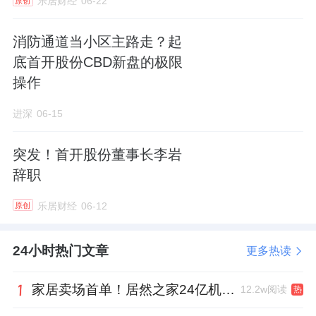
乐居财经
06-22
原创
截止目前，旭辉建管通过城市深耕，已在苏州
消防通道当小区主路走？起
获取了超十余个代建项目，为苏州敬献了多个
底首开股份CBD新盘的极限
叫好又叫座的产品，近期打造的苏州主城区首
操作
个四代宅产品蠡棠森屿也实现了6.3亿元的
首开
进深
06-15
业绩，获市场及客户的高度认可。未来旭辉建
管将继续以专业为尺、以需求为锚，深耕苏州
突发！首开股份董事长李岩
土壤，与城市共写更动人的空间答案。
辞职
乐居财经
06-12
原创
24小时热门文章
更多热读
家居卖场首单！居然之家24亿机构间REITs获深交所无异议函
12.2w阅读
热