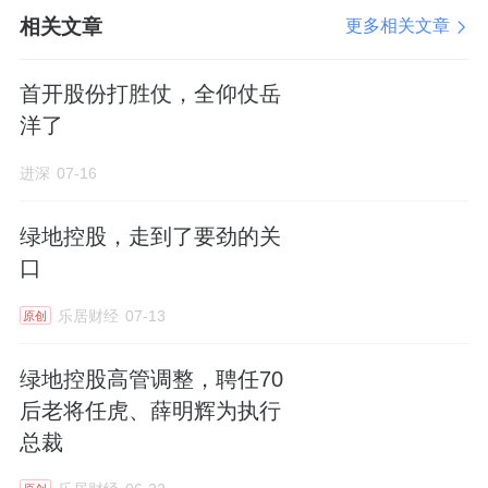
赢得多地市场的广泛认可和委托方的信赖。
相关文章
更多相关文章
从和悦塘前雅院的“主城更新答卷”，到蠡棠森
首开股份打胜仗，全仰仗岳
屿的“立体生态住宅解题”，再到本案的“当代宋
洋了
风雅境”，旭辉建管始终以定制化思维破解“高
进深
07-16
端居住需求与土地禀赋平衡”的方程式，让建筑
成为土地基因的自然延展，为苏州敬献一座“长
绿地控股，走到了要劲的关
出来的理想住区”。
口
乐居财经
07-13
原创
旭辉建管第四代住宅产品线「森屿系」首个项
绿地控股高管调整，聘任70
目
后老将任虎、薛明辉为执行
总裁
和悦塘前雅院实景图