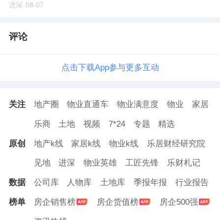
进深
08-07
评论
点击下载App参与更多互动
关注
地产圈
物业直通车
物业满意度
物业
家居
乐商
土地
视频
7*24
专题
精选
原创
地产k线
家居k线
物业k线
乐居财经研究院
见地
进深
物业英雄
工匠先锋
乐财札记
数据
公司库
人物库
土地库
季报年报
行业报告
榜单
房企销售榜
房企货值榜
房企500强