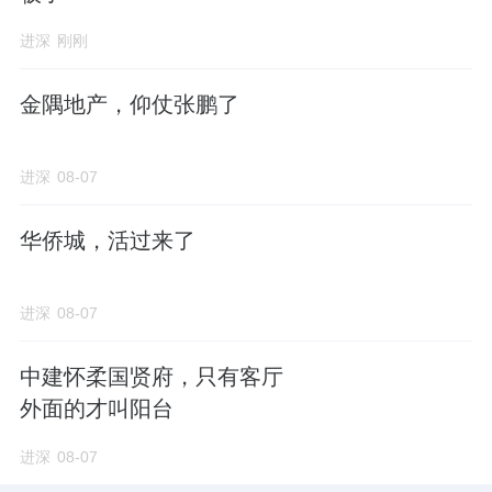
进深
刚刚
金隅地产，仰仗张鹏了
进深
08-07
华侨城，活过来了
进深
08-07
中建怀柔国贤府，只有客厅
外面的才叫阳台
进深
08-07