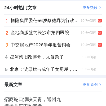
24小时热门文章
更多热读
恒隆集团委任56岁蔡德粦为行政总裁、年薪2052万港元，曾任星巴克中国CEO
10.7w阅读
热
金地商服签约长沙市第四医院
10.6w阅读
热
中交房地产2026半年度营销会，绿城祝军现身了
10.4w阅读
热
4
星河湾旧改博弈，太复杂了
9.5w阅读
5
北京：父母赠与成年子女房屋，不再核验子女的购房资格
9.3w阅读
最新文章
更多原创
招商蛇口湖映天青，通州九