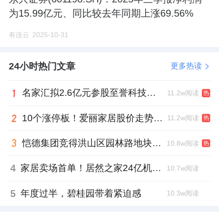
为15.99亿元、同比较去年同期上涨69.56%
有连云
2025-10-31
24小时热门文章
更多热读
名家汇拟2.6亿元参股至誉科技，跨界布局工业级固态存储
11.2w阅读
热
10个涨停板！爱丽家居股价走势有点狂
11.2w阅读
热
恺德集团竞得洪山区园林路地块，引入贝好家C2M产品定位及营销服务
10.8w阅读
热
4
家居卖场首单！居然之家24亿机构间REITs获深交所无异议函
10.7w阅读
5
年度过半，碧桂园带着紧迫感
10.3w阅读