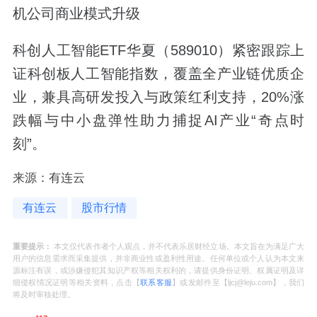
机公司商业模式升级
科创人工智能ETF华夏（589010）紧密跟踪上
证科创板人工智能指数，覆盖全产业链优质企
业，兼具高研发投入与政策红利支持，20%涨
跌幅与中小盘弹性助力捕捉AI产业“奇点时
刻”。
来源：有连云
有连云
股市行情
重要提示：
本文仅代表作者个人观点，并不代表乐居财经立场。本文旨在为满足广大
用户的信息需求而采集提供，并非商业性或盈利性用途。任何单位或个人认为本文来
源标注有误，或涉嫌侵犯其知识产权等相关权利的，请提供身份证明、权属证明及详
细侵权情况证明等相关资料，点击【
联系客服
】或发邮件至【ljcj@leju.com】，我们
将及时审核处理。