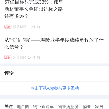
57亿目标只完成33%，伟星
新材董事长金红阳达标之路
还有多远？
乐居财经
1小时前
原创
从“快”到“稳”——寿险业半年度成绩单释放了什
么信号？
乐居财经
1小时前
原创
评论
点击下载App参与更多互动
关注
地产圈
物业直通车
物业满意度
物业
家居