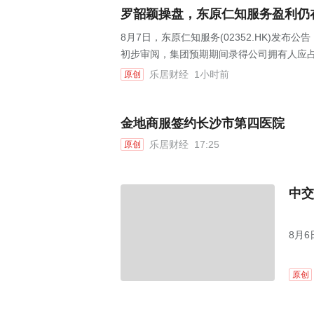
罗韶颖操盘，东原仁知服务盈利仍
8月7日，东原仁知服务(02352.HK)发布
初步审阅，集团预期期间录得公司拥有人应占利
乐居财经
1小时前
原创
金地商服签约长沙市第四医院
乐居财经
17:25
原创
中交
8月
原创