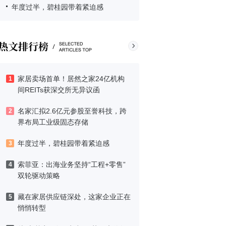
年度过半，碧桂园带着紧迫感
家居卖场首单！居然之家24亿机构
1
间REITs获深交所无异议函
名家汇拟2.6亿元参股至誉科技，跨
2
界布局工业级固态存储
年度过半，碧桂园带着紧迫感
3
索菲亚：出海业务坚持“工程+零售”
4
双轮驱动策略
藏在家居供应链深处，这家企业正在
5
悄悄转型