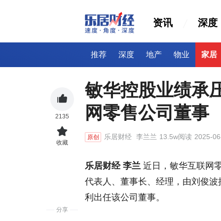
资讯
深度
推荐
深度
地产
物业
家居
敏华控股业绩承
网零售公司董事
2135
乐居财经
李兰兰
13.5w阅读
2025-06
原创
收藏
乐居财经 李兰
近日，敏华互联网
代表人、董事长、经理，由刘俊波
利出任该公司董事。
分享