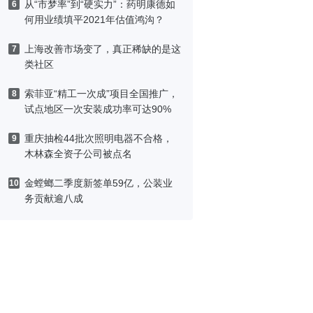
从“市梦率”到“硬实力”：药明康德如
6
何用业绩填平2021年估值鸿沟？
上海改善市场变了，真正稀缺的是这
7
类社区
索菲亚“精工一次成”项目全国推广，
8
试点地区一次安装成功率可达90%
重庆抽检44批次照明电器不合格，
9
木林森全资子公司被点名
金螳螂二季度新签单59亿，公装业
10
务贡献逾八成