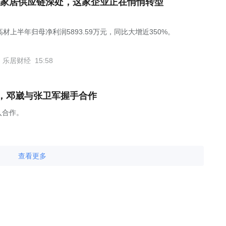
家居供应链深处，这家企业正在悄悄转型
材上半年归母净利润5893.59万元，同比大增近350%。
乐居财经
15:58
，邓崴与张卫军握手合作
入合作。
查看更多