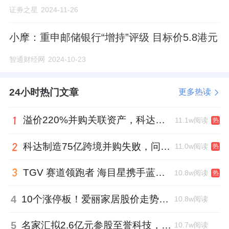
证券之星
2024-11-26
小摩：重申邮储银行“增持”评级 目标价5.8港元
智通财经网
2024-10-23
24小时热门文章
更多热读
溢价220%并购关联资产，科达制造近75亿元重组被否
11.1w阅读
热
科达制造75亿跨境并购失败，问题出在哪一关？
11.0w阅读
热
TGV 赛道领跑者 海目星携手蓝思科技掘金先进封装
10.8w阅读
热
4
10个涨停板！爱丽家居股价走势有点狂
10.8w阅读
5
名家汇拟2.6亿元参股至誉科技，跨界布局工业级固态存储
10.7w阅读