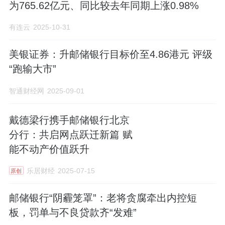
为765.62亿元、同比较去年同期上涨0.98%
有连云
2025-10-31
美银证券：升邮储银行目标价至4.86港元 评级
“跑输大市”
智通财经网
2025-09-01
戴德梁行携手邮储银行北京
分行：共启网点跃迁新篇 赋
能不动产价值跃升
乐居财经
2025-07-15
原创
邮储银行“阴霾笼罩”：老将贪腐牵出内控短
板，罚单与不良贷款齐“发难”