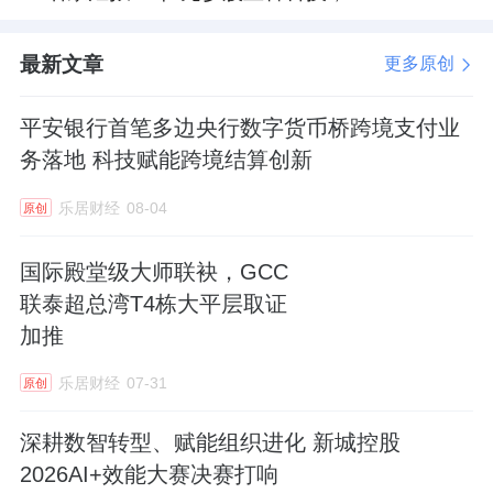
最新文章
更多原创
平安银行首笔多边央行数字货币桥跨境支付业
务落地 科技赋能跨境结算创新
乐居财经
08-04
原创
国际殿堂级大师联袂，GCC
联泰超总湾T4栋大平层取证
加推
乐居财经
07-31
原创
深耕数智转型、赋能组织进化 新城控股
2026AI+效能大赛决赛打响