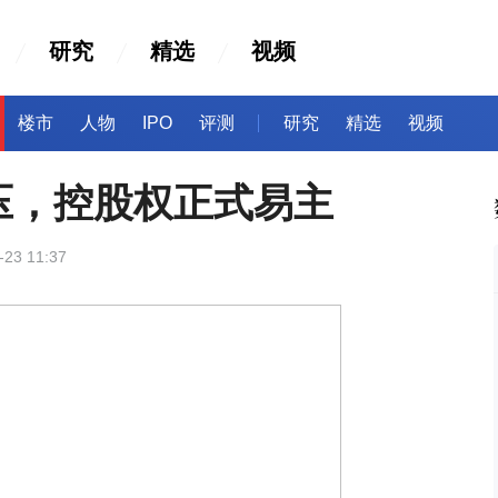
研究
精选
视频
楼市
人物
IPO
评测
研究
精选
视频
压，控股权正式易主
-23 11:37