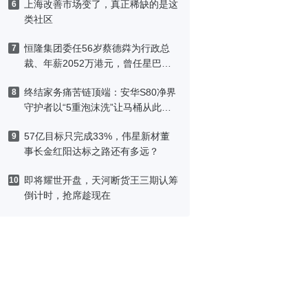
上海改善市场变了，真正稀缺的是这
6
类社区
恒隆集团委任56岁蔡德粦为行政总
7
裁、年薪2052万港元，曾任星巴克
中国CEO
终结家务痛苦链顶端：安华S80净界
8
守护者以“5重泡沫洗”让马桶从此免
刷洗
57亿目标只完成33%，伟星新材董
9
事长金红阳达标之路还有多远？
即将耀世开盘，天河断货王三期认筹
10
倒计时，抢席趁现在