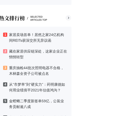
家居卖场首单！居然之家24亿机构
1
间REITs获深交所无异议函
藏在家居供应链深处，这家企业正在
2
悄悄转型
重庆抽检44批次照明电器不合格，
3
木林森全资子公司被点名
从“市梦率”到“硬实力”：药明康德如
4
何用业绩填平2021年估值鸿沟？
金螳螂二季度新签单59亿，公装业
5
务贡献逾八成