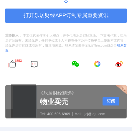
质量检测，各个环节均由智能设备与系统协同
完成。
打开乐居财经APP订制专属重要资讯
重要提示：
本文仅代表作者个人观点，并不代表乐居财经立场。 本文著作权，归乐
居财经所有。未经允许，任何单位或个人不得在任何公开传播平台上使用本文内容；
位于福建泉州的九牧智能马桶绿色黑灯工厂
经允许进行转载或引用时，请注明来源。联系请发邮件至ljcj@leju.com或点击
联系客
服
当然，九牧对AI 技术的应用并非仅停留在产品
1553
端，还深入渗透到供应链体系的重构之中。今
年上半年，九牧启动AI马桶与家用机器人产业
园项目一期建设，致力于研发机器人洗澡机、
《乐居财经精选》
机器人健康马桶、机器人卫生间清洁机、机器
物业卖壳
订阅
人自动洗脚机等一系列AI家用机器人产品。这
Tel:
400-606-6969
Mail:
ljcj@leju.com
些产品的研发落地与场景应用，正持续突破卫
浴产品的智能化阈值，为未来家居生活的智慧