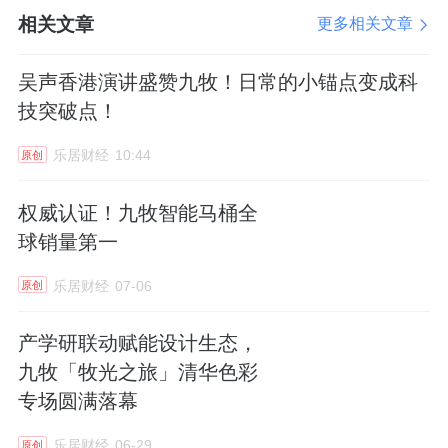
化变革绘制出可触摸的路径图谱。
相关文章
更多相关文章
在技术底层架构上，九牧勇于创新，成为行业
吴声香港演讲盛赞九牧！日常的小锚点变成科
首家全面接入DeepSeek - R1大模型的企业，
技突破点！
实现了营销、研发、制造等全价值链的智能化
乐居财经
10:44
原创
升级。接入大模型后，其研发周期大幅缩短
20%，效率提升30%，成功完成了AI赋能管理
权威认证！九牧智能马桶全
与产业协同的深层转型，为品牌的持续发展注
球销量第一
入源源不断的动力。
乐居财经
07-06
原创
九牧在智能化领域的探索与发展，不仅为自身
产学研联动赋能设计生态，
赢得了市场竞争优势，提升了品牌价值，更对
九牧「牧光之旅」清华色彩
整个卫浴行业的智能化转型起到了示范与引领
专场圆满落幕
作用。
乐居财经
06-29
原创