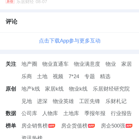
乐居财经
08-07
原创
释放提供了制度保障。
全球布局与品牌建设，提升行业国际影响力
评论
在全球产业转移的大趋势下，卫浴行业的竞争
点击下载App参与更多互动
版图被重新绘制，“出海”战略成为众多卫浴企
业突破本土市场增长瓶颈、打造“第二增长曲
关注
地产圈
物业直通车
物业满意度
物业
家居
线” 的关键路径。
乐商
土地
视频
7*24
专题
精选
作为中国卫浴自主出口第一品牌，九牧在出海
原创
地产k线
家居k线
物业k线
乐居财经研究院
征程中成绩斐然。2024年以来，九牧新店如雨
见地
进深
物业英雄
工匠先锋
乐财札记
后春笋般在越南、印尼、卡塔尔等多国相继开
数据
公司库
人物库
土地库
季报年报
行业报告
业，出口业务覆盖全球120 余国，已然成为中
国智能卫浴海外拓展的先锋力量。
榜单
房企销售榜
房企货值榜
房企500强
资讯热榜