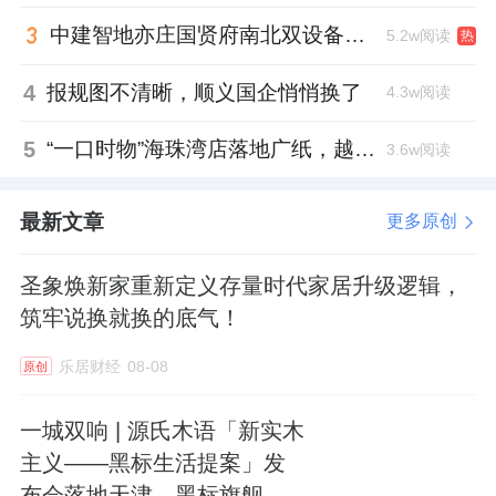
品”到“造场景”的战略转型。如九牧全球首发的
中建智地亦庄国贤府南北双设备平台，得房率创区域新高
5.2w阅读
热
AIBATH 和小牧YOUNG BATH两大场景品牌，
4
报规图不清晰，顺义国企悄悄换了
4.3w阅读
是其在品牌创新领域的又一重大突破。传统卫
浴品牌往往侧重于单一产品的研发与销售，而
5
“一口时物”海珠湾店落地广纸，越秀地产以“新鲜现制”商业新场景打造社区高品质生活
3.6w阅读
九牧通过打造场景品牌，将目光聚焦于用户在
卫浴空间中的整体体验，围绕新如厕、新淋
最新文章
更多原创
浴、新洗漱、新安全等核心场景，整合多种产
品与技术，为用户营造出一站式、个性化的智
圣象焕新家重新定义存量时代家居升级逻辑，
慧卫浴解决方案。
筑牢说换就换的底气！
乐居财经
08-08
原创
一城双响 | 源氏木语「新实木
九牧全球首发AIBATH场景、YOUNG BATH场景
主义——黑标生活提案」发
布会落地天津，黑标旗舰店