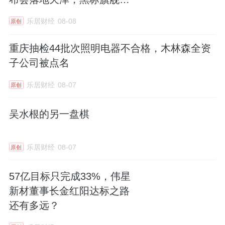
值得一说的是，政策导向也为卫浴行业场景消
盛大启幕
乐居财经
08-08
费发展营造了有利环境。国家对消费升级的大
原创
力倡导，鼓励企业围绕消费者需求进行产品与
重庆抽检44批次照明电器不合格，木林森全资
服务创新。如在住房和城乡建设部“好房子” 战
子公司被点名
略部署下，九牧参与启动《好房子好厨卫创新
乐居财经
08-07
原创
应用场景技术导则》的制定，将场景化创新理
念融入行业标准，推动整个行业向满足消费者
吴水根的另一盘棋
场景化需求方向发展。
乐居财经
08-07
在政策杠杆的撬动下，卫浴企业加速全链路场
原创
景化能力建设，从研发端的需求解构、生产端
57亿目标只完成33%，伟星
的柔性制造到服务端的体验设计形成闭环优
新材董事长金红阳达标之路
化，以适应消费市场变化，推动场景消费在行
还有多远？
业内的普及与深化，为消费升级背景下的需求