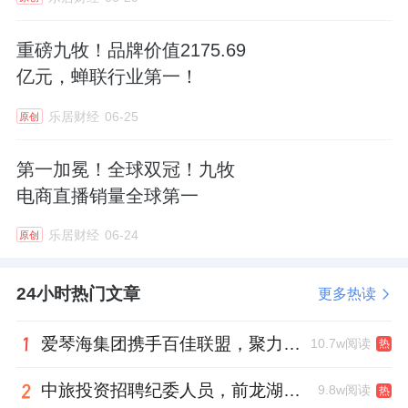
场景化布局，满足多元消费需求
重磅九牧！品牌价值2175.69
眼下，卫浴行业的竞争范式正发生结构性转
亿元，蝉联行业第一！
换。消费者从功能需求向场景体验的跃迁、存
乐居财经
06-25
原创
量市场竞争的加剧、技术赋能带来的体验重
构，以及政策层面对消费升级的引导，共同将
第一加冕！全球双冠！九牧
场景消费推向行业发展的核心赛道。
电商直播销量全球第一
而场景化布局的深度，正成为品牌价值升维的
乐居财经
06-24
原创
关键变量——当卫浴空间从功能容器进化为生
活场景的价值载体，企业对场景需求的解构能
24小时热门文章
更多热读
力、技术整合能力与生态构建能力，直接决定
爱琴海集团携手百佳联盟，聚力共拓存量商业新赛道
10.7w阅读
热
了品牌在用户心智中的占位高度。
中旅投资招聘纪委人员，前龙湖副总裁胡若翔掌舵
9.8w阅读
热
面对市场需求的变革，九牧率先开启从“卖产