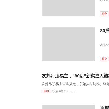
原创
80
友邦
原创
友邦吊顶易主，“80后”新实控人
友邦吊顶易主尘埃落定，创始人时沈祥、骆
乐居财经
02-25
原创
友邦