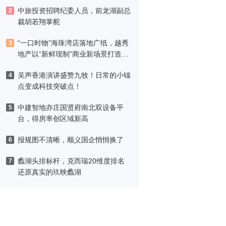
中旅投资招聘纪委人员，前龙湖副总
2
裁胡若翔掌舵
“一口时物”海珠湾店落地广纸，越秀
3
地产以“新鲜现制”商业新场景打造社
区高品质生活
吴声香港演讲盛赞九牧！日常的小锚
4
点变成科技突破点！
中建智地亦庄国贤府南北双设备平
5
台，得房率创区域新高
报规图不清晰，顺义国企悄悄换了
6
蠡湖头排标杆，克而瑞20维度排名
7
还原真实的玖映蠡湖