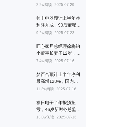
失率38%
2.2w阅读
2025-07-29
帅丰电器预计上半年净
利降九成，90后董秘王
中杰去年涨薪
9.2w阅读
2025-07-23
匠心家居总经理徐梅钧
小董事长妻子12岁，去
年涨薪182万元
7.4w阅读
2025-07-16
梦百合预计上半年净利
最高增128%，国内外
市场开拓与自主品牌建
11.3w阅读
2025-07-16
设成效显著
福日电子半年报预扭
亏，46岁新财务总监赖
荣上任
13.0w阅读
2025-07-16