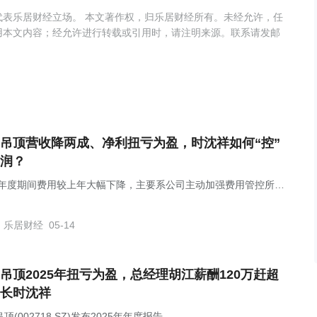
表乐居财经立场。 本文著作权，归乐居财经所有。未经允许，任
用本文内容；经允许进行转载或引用时，请注明来源。联系请发邮
吊顶营收降两成、净利扭亏为盈，时沈祥如何“控”
润？
25年度期间费用较上年大幅下降，主要系公司主动加强费用管控所
乐居财经
05-14
吊顶2025年扭亏为盈，总经理胡江薪酬120万赶超
长时沈祥
顶(002718.SZ)发布2025年年度报告。