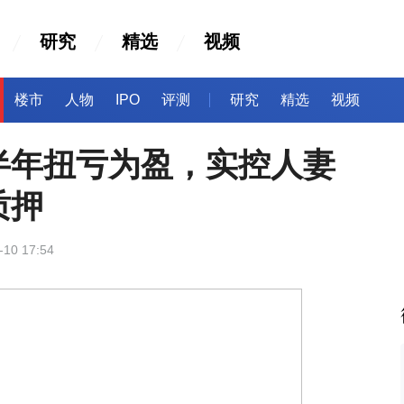
研究
精选
视频
楼市
人物
IPO
评测
研究
精选
视频
半年扭亏为盈，实控人妻
质押
-10 17:54