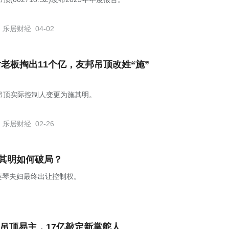
乐居财经
04-02
后老板掏出11个亿，友邦吊顶改姓“施”
吊顶实际控制人变更为施其明。
乐居财经
02-26
施其明如何破局？
莲琴夫妇最终出让控制权。
吊顶易主，17亿敲定新掌舵人