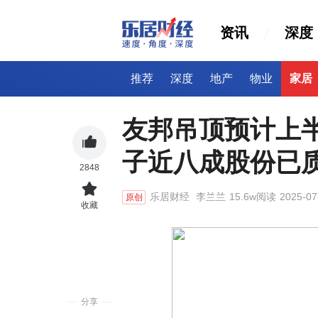
资讯
深度
推荐
深度
地产
物业
家居
友邦吊顶预计上
子近八成股份已
2848
乐居财经
李兰兰
15.6w阅读
2025-07
原创
收藏
分享