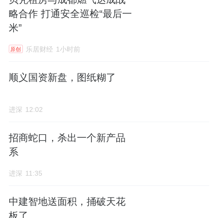
略合作 打通安全巡检“最后一
米”
乐居财经
1小时前
原创
顺义国资新盘，图纸糊了
进深
12:02
招商蛇口，杀出一个新产品
系
进深
11:35
中建智地送面积，捅破天花
板了