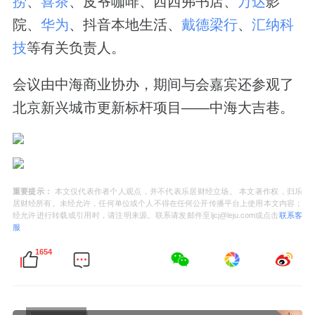
捞
、
喜茶
、皮爷咖啡、西西弗书店、
万达
影
院、
华为
、抖音本地生活、
戴德梁行
、
汇纳科
技
等有关负责人。
会议由中海商业协办，期间与会嘉宾还参观了
北京新兴城市更新标杆项目——中海大吉巷。
重要提示：
本文仅代表作者个人观点，并不代表乐居财经立场。 本文著作权，归乐
居财经所有。未经允许，任何单位或个人不得在任何公开传播平台上使用本文内容；
经允许进行转载或引用时，请注明来源。联系请发邮件至ljcj@leju.com或点击
联系客
服
1654