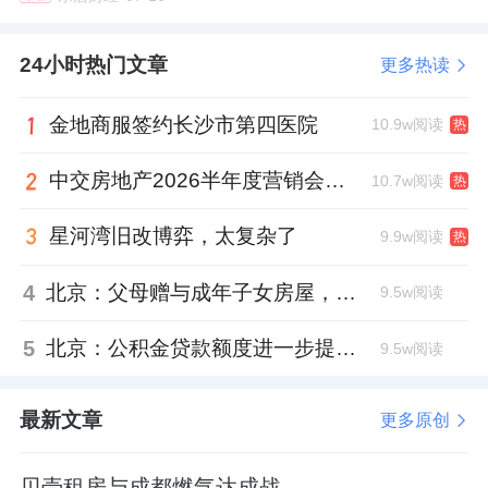
24小时热门文章
更多热读
金地商服签约长沙市第四医院
10.9w阅读
热
中交房地产2026半年度营销会，绿城祝军现身了
10.7w阅读
热
星河湾旧改博弈，太复杂了
9.9w阅读
热
4
北京：父母赠与成年子女房屋，不再核验子女的购房资格
9.5w阅读
5
北京：公积金贷款额度进一步提高、最高可贷340万元
9.5w阅读
最新文章
更多原创
贝壳租房与成都燃气达成战