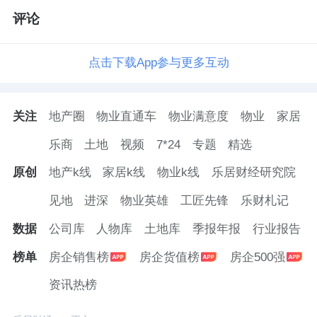
评论
点击下载App参与更多互动
关注
地产圈
物业直通车
物业满意度
物业
家居
乐商
土地
视频
7*24
专题
精选
原创
地产k线
家居k线
物业k线
乐居财经研究院
见地
进深
物业英雄
工匠先锋
乐财札记
数据
公司库
人物库
土地库
季报年报
行业报告
榜单
房企销售榜
房企货值榜
房企500强
资讯热榜