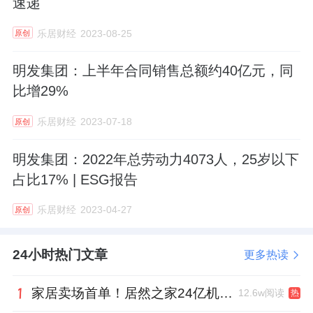
速递
乐居财经
2023-08-25
原创
明发集团：上半年合同销售总额约40亿元，同
比增29%
乐居财经
2023-07-18
原创
明发集团：2022年总劳动力4073人，25岁以下
占比17% | ESG报告
乐居财经
2023-04-27
原创
24小时热门文章
更多热读
家居卖场首单！居然之家24亿机构间REITs获深交所无异议函
12.6w阅读
热