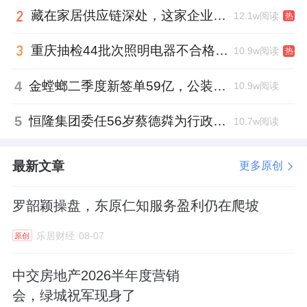
藏在家居供应链深处，这家企业正在悄悄转型
12.1w阅读
热
重庆抽检44批次照明电器不合格，木林森全资子公司被点名
10.9w阅读
热
4
金螳螂二季度新签单59亿，公装业务贡献逾八成
10.9w阅读
5
恒隆集团委任56岁蔡德粦为行政总裁、年薪2052万港元，曾任星巴克中国CEO
10.7w阅读
最新文章
更多原创
罗韶颖操盘，东原仁知服务盈利仍在爬坡
乐居财经
08-07
原创
中交房地产2026半年度营销
会，绿城祝军现身了