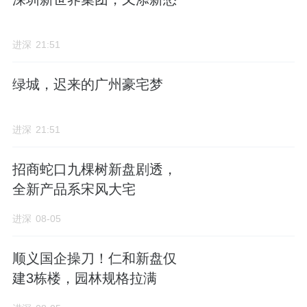
周边有海淀实验二小汇缘分校、第二实验小学
橡树分校、清华附小清河分校，此外在0030地
块东北侧规划清华附属九年一贯制实验学校，
进深
21:51
由清华附属实验学校承办，预计2026年初开
绿城，迟来的广州豪宅梦
工，2027年6月完工。
周边商业配套成熟，北面有大型购物中心清河
进深
21:51
万象汇，步行可达。
招商蛇口九棵树新盘剧透，
隔着万象汇的海淀北次新豪宅标杆北京橡树
全新产品系宋风大宅
湾，当前二手房挂牌价在13万/㎡左右，楼龄较
进深
08-05
新的五期万橡府大户型能卖到15万+。万象
汇、北京橡树湾，均是华润置地北京代表作。
顺义国企操刀！仁和新盘仅
建3栋楼，园林规格拉满
产业方面，腾讯北京在建新总部，就在学院路