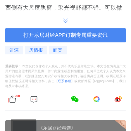
西侧有大尺度飘窗，采光视野都不错。可以做
书房，也可以做一间小卧室，满足多成员家
庭。
打开乐居财经APP订制专属重要资讯
南北两个卧室都有转角大飘窗，这个户型赠送
进深
房情报
面宽
面积不小，性价比较高。
建面180以上户型预留非剪力墙；长辈房“小家
重要提示：
本文仅代表作者个人观点，并不代表乐居财经立场。本文旨在为满足广大
用户的信息需求而采集提供，并非商业性或盈利性用途。任何单位或个人认为本文来
化”，多厅多场景，学习舱、景观舱、收纳舱。
源标注有误，或涉嫌侵犯其知识产权等相关权利的，请提供身份证明、权属证明及详
细侵权情况证明等相关资料，点击【
联系客服
】或发邮件至【ljcj@leju.com】，我们
将及时审核处理。
对于学习空间格外重视，书房排在最重要的位
200
置，建面180以上书房，LDK
多点
位学习空间，
共读+轻办公，处处可学习；
儿童房特意加大进深，摆下双人书桌和更多的
《乐居财经精选》