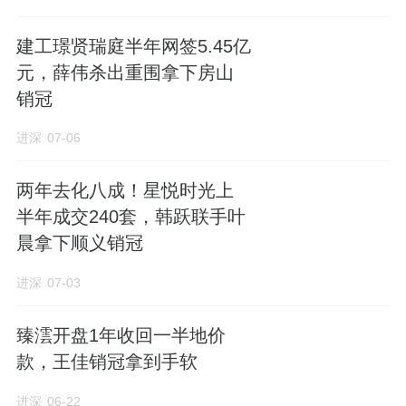
建工璟贤瑞庭半年网签5.45亿
元，薛伟杀出重围拿下房山
销冠
进深
07-06
两年去化八成！星悦时光上
半年成交240套，韩跃联手叶
公区方面，在会所里配备了一对多小教室向业
晨拿下顺义销冠
主免费开放；园林设计考虑到体测需求，做了
进深
07-03
50米折返跑道、护膝跳绳区域等，达尔文营地
兼顾幼童和大孩子的探索欲。
臻澐开盘1年收回一半地价
款，王佳销冠拿到手软
臻澐建筑设计师、GAD集团高级合伙人蒋愈认
为，所谓“经典”的作品，应该是第一个感觉、
进深
06-22