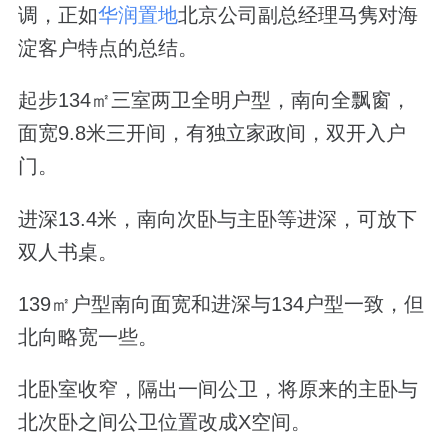
调，正如
华润置地
北京公司副总经理马隽对海
淀客户特点的总结。
起步134㎡三室两卫全明户型，南向全飘窗，
面宽9.8米三开间，有独立家政间，双开入户
门。
进深13.4米，南向次卧与主卧等进深，可放下
双人书桌。
139㎡户型南向面宽和进深与134户型一致，但
北向略宽一些。
北卧室收窄，隔出一间公卫，将原来的主卧与
北次卧之间公卫位置改成X空间。