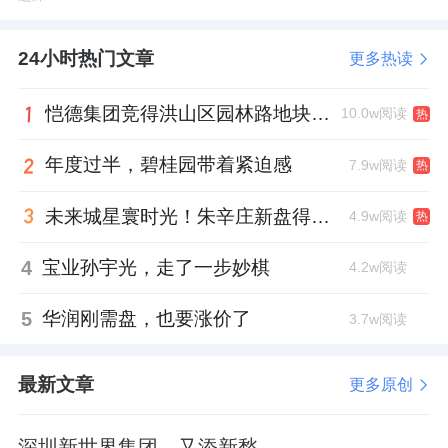
第一眼的时候是比较平和的，任何的比例都是
24小时热门文章
刚刚好的。
更多热读
从远观到近观、从立面到线条、从色彩到工
恺德集团竞得洪山区园林路地块，引入贝好家C2M产品定位及营销服务
10.0w阅读
热
艺，臻澐通过对“比例”的适宜拿捏，构建建筑
年度过半，碧桂园带着紧迫感
7.9w阅读
热
设计语境，不与外界相割裂，又与内部相协
调，将“东意西境”的内在体悟转译为建筑的经
未来城星寰时光！朱辛庄新盘得房率创新高
4.9w阅读
热
典表达。
4
宝业孙宇光，走了一步妙棋
4.2w阅读
5
华润刚需盘，也要涨价了
3.7w阅读
地块位于北五环与京新高速东北角，南侧紧邻
北五环，距地铁13号线上地站步行约1.5公里，
最新文章
更多原创
昌平线朱房北站约1.2公里。
深圳新世界集团，又添新愁