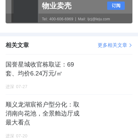
物业卖壳
书柜，方便父母进行辅导；
订阅
Tel:
400-606-6969
Mail:
ljcj@leju.com
180平米以上户型配备学习舱，不低于11平
米，让孩子在绝对安静的书房中进行独立学
习。
相关文章
更多相关文章
此外，考虑到保护孩子视神经系统发育、缓解
国誉星城收官栋取证：69
视疲劳，在硬件方面引入启迪时光灯光顾问，
套、均价6.24万元/㎡
首次将健康照明覆盖全屋。
进深
07-27
229户型，楼王中间户，五室三卫，南向16.6米
四开间。
顺义龙湖宸裕户型分化：取
消南向花池，全景舱边厅成
主卧南北通透，卫生间双台盆、浴缸。
最大看点
中西双厨，餐厅有窗户是个亮点。
进深
07-20