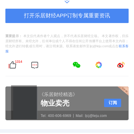
元，流动比率和速动比率相比2023年分别提升
0.03和0.04，财务状况持续优化。这种“营收
打开乐居财经APP订制专属重要资讯
稳、资产厚、资金足”的发展态势，不仅是企业
抗市场波动能力的直接体现，更为其后续各项
重要提示：
本文仅代表作者个人观点，并不代表乐居财经立场。 本文著作权，归乐
业务拓展与战略落地筑牢了根基。2025年上半
居财经所有。未经允许，任何单位或个人不得在任何公开传播平台上使用本文内容；
经允许进行转载或引用时，请注明来源。联系请发邮件至ljcj@leju.com或点击
联系客
年，公司业绩预告显示预计将扭亏为盈，其中
服
归母净利润预计盈利8,000万元至12,000万元。
1314
在国家建立房地产调控长效机制的行业环境
下，大悦城控股住宅地产领域业务稳健发展，
《乐居财经精选》
商业板块业务则成为其穿越行业周期、实现韧
物业卖壳
订阅
性成长的关键密码。
Tel:
400-606-6969
Mail:
ljcj@leju.com
在商业地产领域，截至2024年末，大悦城控股
整体已在全国布局商业项目44个（重资产30个