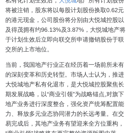
私有化计划生效后，
大悦城
地产所有计划股份
将被注销，股东将以每股计划股份换取0.62元
的港元现金，公司股份将分别由大悦城控股以
及得茂拥有约96.13%及3.87%，大悦城地产将
于计划生效后立即向联交所申请撤销股份于联
交所的上市地位。
当前，我国地产
行业正在
经历着一场
前所未有
的
深刻变革和历史
转型
。市场人士认为，推进
大悦城地产私有化退市，是大悦城控股聚焦长
期发展战略，以“商业引领”为战略锚点,对旗下
地产业务进行深度整合，强化资产统筹配置能
力、释放多元业态协同潜力的长远考量。在交
易完成后，其地产业务有望迎来全方位重构，