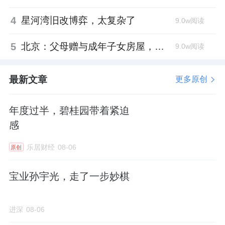
圈，逐渐构建起涵盖住宅、商业、产业、写字
4
星河湾旧改博弈，太复杂了
9.0w阅读
楼、酒店、长租公寓等业务的多元业态，并让
不同业态相互支持、相互提升，形成有机的整
5
北京：父母赠与成年子女房屋，不再核验子女的购房资格
9.0w阅读
体，激发各业务板块的发展潜力，满足多元化
的市场需求。
最新文章
更多原创
2024年年报中，大悦城控股明确了“1123”战略
年度过半，碧桂园带着紧迫
体系，即“1”提升，提升商业引
领地
位，坚持“年
感
轻力”第一品牌地位不动摇，加快消费基础设施
REITs发展，持续提升经营能力。“1”夯实，即
乐居财经
08-06
原创
夯实高质量开发业务，面向改善性需求，打造
宝业孙宇光，走了一步妙棋
“好房子”。“2”聚焦，即产品聚焦、区域聚焦，
发展优势产品，提升品牌影响力，聚焦核心城
进深
08-06
市、核心板块，坚持深耕。“3”精进，即朝着“差