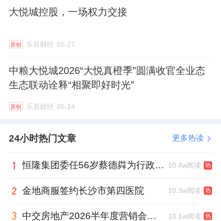
大悦城控股，一场权力交接
牌价值10强”；产业地产方面，报告期内，大悦
城控股于深圳在运营项目11个，整体平均出租
率98.2%；长租公寓方面，其完整经营的10个
乐居财经
05-27
原创
长租公寓项目（含轻资产）平均出租率95%；
中粮大悦城2026“大悦真橙季”圆满收官全业态
高端酒店方面，公司旗下三亚亚龙湾瑞吉度假
生态联动诠释“相聚即好时光”
酒店、北京华尔道夫酒店等屡获“年度旅游目的
乐居财经
05-14
原创
地首选酒店”“米其林一星餐厅”等66项行业荣
誉，品牌溢价能力持续提升。
24小时热门文章
更多热读
释放协同价值，聚焦长期增长逻辑
恒隆集团委任56岁蔡德粦为行政总裁、年薪2052万港元，曾任星巴克中国CEO
10.4w阅读
热
在房地产行业深度调整的背景下，优秀房企正
金地商服签约长沙市第四医院
10.3w阅读
热
积极调整经营策略,以应对不断变化的市场环
境。近年来，大悦城控股不断探索、完善生态
中交房地产2026半年度营销会，绿城祝军现身了
10.1w阅读
热