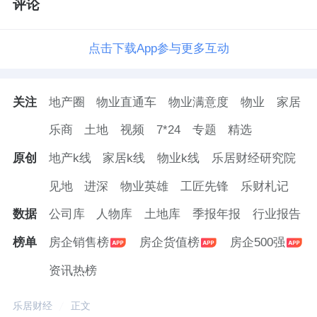
评论
资源向高潜力的商业板块领域倾斜，通过聚焦
年轻客群消费场景、强化品牌影响、优化资源
点击下载App参与更多互动
配置和提升运营效率的四维协同，构筑全产业
链的服务能力，使商业板块运营从刺激短期业
关注
地产圈
物业直通车
物业满意度
物业
家居
绩增长的工具升级为企业发展的长期价值引
乐商
土地
视频
7*24
专题
精选
擎，真正达成“卓越的城市运营与美好生活服务
原创
地产k线
家居k线
物业k线
乐居财经研究院
商”的战略定位，为未来可持续发展奠定基础。
见地
进深
物业英雄
工匠先锋
乐财札记
在此背景下，大悦城地产港股私有化的推进已
数据
公司库
人物库
土地库
季报年报
行业报告
成为大悦城控股重构地产业务战略布局、聚焦
榜单
房企销售榜
房企货值榜
房企500强
长期价值的关键落子。
资讯热榜
基于优质的商业底盘、多元业务生态、强大的
商业能力与稳健财务表现、前瞻战略的布局，
乐居财经
正文