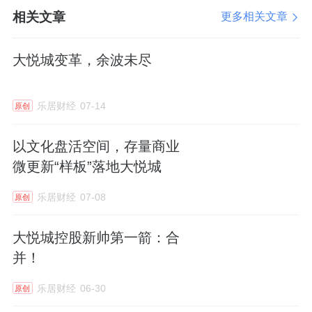
相关文章
+轻资产14个），其中36个处于在营状态，8个
更多相关文章
处于在建、储备阶段，总商业面积375万平方
大悦城变革，余波未尽
米；2024年大悦城控股旗下新增3家购物中心
开业，出租率均达98%以上。通过聚焦18至35
乐居财经
07-14
原创
岁城市新生代客群、持续创新线下场景体验持
续吸引客流等多项举措，大悦城购物中心全年
以文化盘活空间，存量商业
销售额达401.3亿元，同比增长16%；客流量
微更新“样板”落地大悦城
3.66亿人次，同比增长22%，平均出租率稳定
乐居财经
07-08
原创
在95.1%，形成“高出租率、高销售额、高客流
量”的“三高”态势。
大悦城控股新帅第一箭：合
并！
写字楼出租方面，凭借精细化运营能力，2024
年大悦城控股项目的整体平均出租率达到
乐居财经
06-30
原创
91.1%，标杆项目
中粮
广场蝉联“中国写字楼品