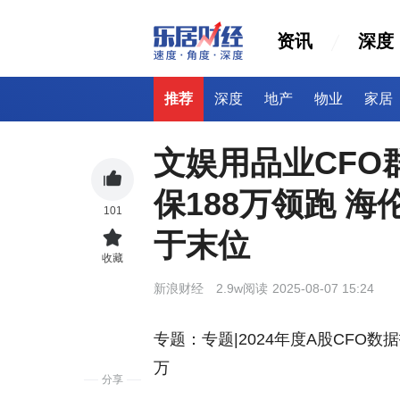
资讯
深度
推荐
深度
地产
物业
家居
文娱用品业CFO
保188万领跑 
101
于末位
收藏
新浪财经
2.9w阅读
2025-08-07 15:24
专题：专题|2024年度A股CFO
万
分享