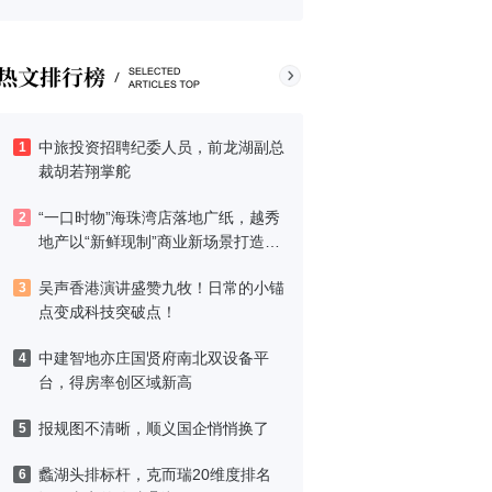
中旅投资招聘纪委人员，前龙湖副总
1
裁胡若翔掌舵
“一口时物”海珠湾店落地广纸，越秀
2
地产以“新鲜现制”商业新场景打造社
区高品质生活
吴声香港演讲盛赞九牧！日常的小锚
3
点变成科技突破点！
中建智地亦庄国贤府南北双设备平
4
台，得房率创区域新高
报规图不清晰，顺义国企悄悄换了
5
蠡湖头排标杆，克而瑞20维度排名
6