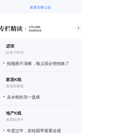
查看完整公告
进深
好房子时代。
报规图不清晰，顺义国企悄悄换了
家居K线
发现好家居。
吴水根的另一盘棋
地产K线
发现好房子。
年度过半，碧桂园带着紧迫感