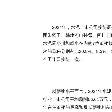
2024年，水泥上市公司接待调研
团
朱坚卫、
韩建河山
孙雪、
四川金
水泥周小川和虞水在内的7位董秘接待次数
次的董秘分别占比20.8%、8.3%、
个工作日接待一次。
就薪酬水平而言，2024年水泥上
行业上市公司平均薪酬66.61万元，同
年在任董秘的最高和最低薪酬相差11