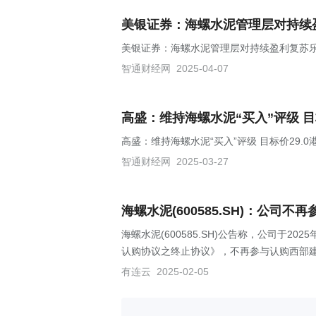
美银证券：海螺水泥管理层对持续盈
美银证券：海螺水泥管理层对持续盈利复苏乐
智通财经网
2025-04-07
高盛：维持海螺水泥“买入”评级 目标
高盛：维持海螺水泥“买入”评级 目标价29.0
智通财经网
2025-03-27
海螺水泥(600585.SH)：公
海螺水泥(600585.SH)公告称，公司于
认购协议之终止协议》，不再参与认购西部
有连云
2025-02-05