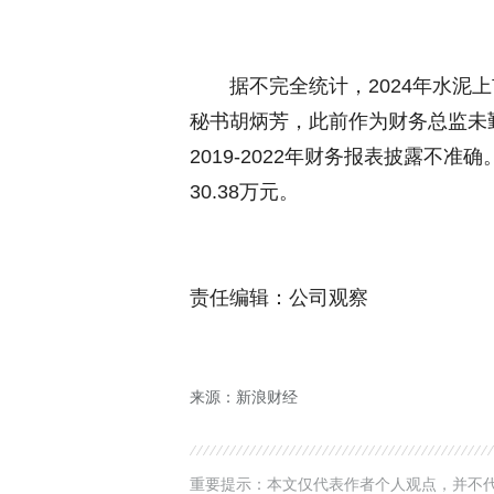
据不完全统计，2024年水泥上
秘书胡炳芳，此前作为财务总监未
2019-2022年财务报表披露不
30.38万元。
责任编辑：公司观察
来源：新浪财经
重要提示：本文仅代表作者个人观点，并不代