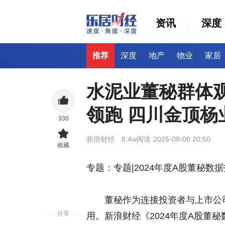
资讯
深度
推荐
深度
地产
物业
家居
水泥业董秘群体观
领跑 四川金顶杨
330
新浪财经
8.4w阅读
2025-08-08 20:50
收藏
专题：专题|2024年度A股董秘数据
董秘作为连接投资者与上市公司的
分享
用。新浪财经《2024年度A股董秘