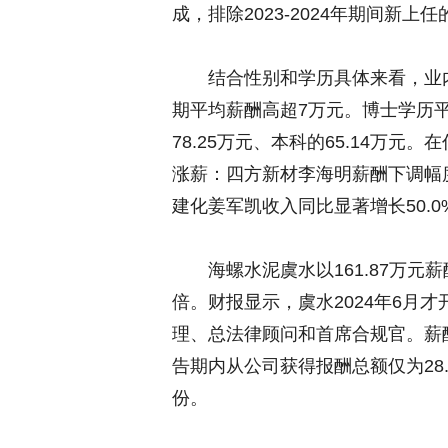
成，排除2023-2024年期间新
结合性别和学历具体来看，业内男
期平均薪酬高超7万元。博士学历平
78.25万元、本科的65.14万
涨薪：四方新材李海明薪酬下调幅度最
建化姜军凯收入同比显著增长50.0%，
海螺水泥虞水以161.87万元
倍。财报显示，虞水2024年6月
理、总法律顾问和首席合规官。薪
告期内从公司获得报酬总额仅为28.
份。