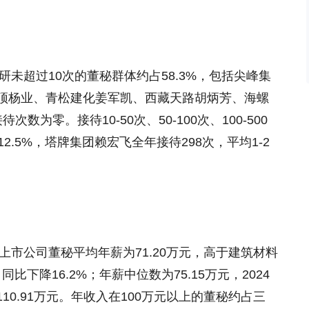
未超过10次的董秘群体约占58.3%，包括
尖峰集
顶
杨业、
青松建化
姜军凯、
西藏天路
胡炳芳、海螺
为零。接待10-50次、50-100次、100-500
12.5%，塔牌集团赖宏飞全年接待298次，平均1-2
市公司董秘平均年薪为71.20万元，高于建筑材料
比下降16.2%；年薪中位数为75.15万元，2024
0.91万元。年收入在100万元以上的董秘约占三