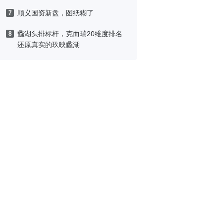
顺义国资新盘，图纸糊了
7
蠡湖头排标杆，克而瑞20维度排名
8
还原真实的玖映蠡湖