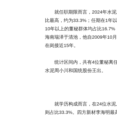
就任职期限而言，2024年水泥
比最高，约为33.3%；任期在1年以
10年以上的董秘群体均占比16.7
海南瑞泽于清池，他自2009年10
在岗接近15年。
统计区间内，共有4位董秘离任
水泥
周小川和
国统股份
王出。
就学历构成而言，在24位水泥上
则占比33.3%。
四方新材
李海明最