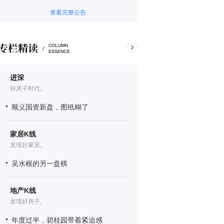
查看完整公告
进深
好房子时代。
顺义国资新盘，图纸糊了
家居K线
发现好家居。
吴水根的另一盘棋
地产K线
发现好房子。
年度过半，碧桂园带着紧迫感