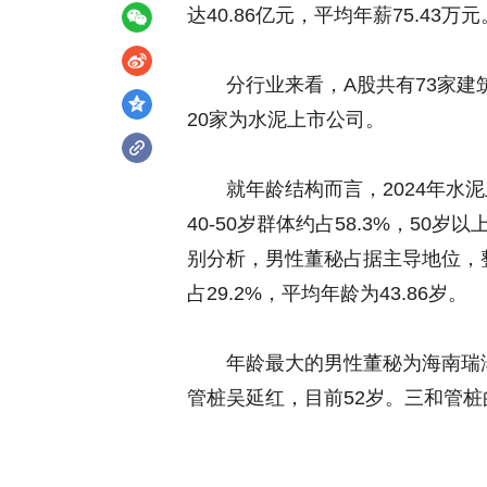
达40.86亿元，平均年薪75.43万元
分行业来看，A股共有73家建筑
20家为水泥上市公司。
就年龄结构而言，2024年水泥
40-50岁群体约占58.3%，50岁以
别分析，男性董秘占据主导地位，整体
占29.2%，平均年龄为43.86岁。
年龄最大的男性董秘为
海南瑞
管桩
吴延红，目前52岁。三和管桩