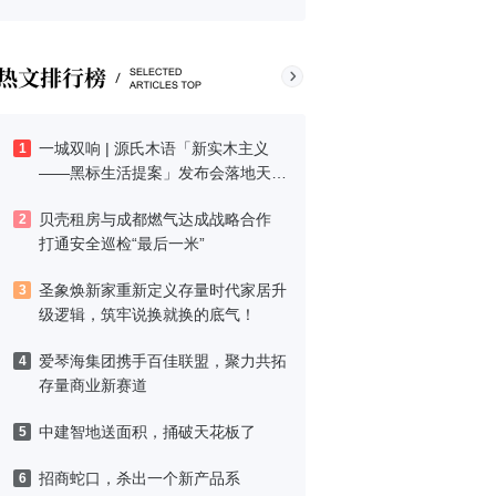
一城双响 | 源氏木语「新实木主义
1
——黑标生活提案」发布会落地天
津，黑标旗舰店盛大启幕
贝壳租房与成都燃气达成战略合作
2
打通安全巡检“最后一米”
圣象焕新家重新定义存量时代家居升
3
级逻辑，筑牢说换就换的底气！
爱琴海集团携手百佳联盟，聚力共拓
4
存量商业新赛道
中建智地送面积，捅破天花板了
5
招商蛇口，杀出一个新产品系
6