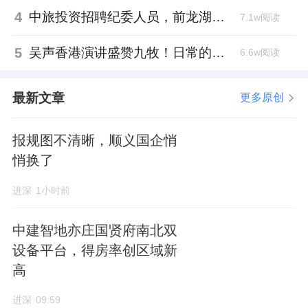
4
中旅投资招聘纪委人员，前龙湖副总裁胡若翔掌舵
7.1w阅读
5
吴声香港演讲盛赞九牧！日常的小锚点变成科技突破点！
6.6w阅读
最新文章
更多原创
报规图不清晰，顺义国企悄
悄换了
进深
1小时前
中建智地亦庄国贤府南北双
设备平台，得房率创区域新
高
进深
09:59