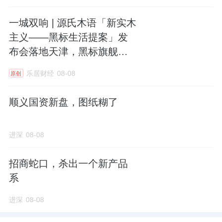
一城双响 | 源氏木语「新实木
主义——黑标生活提案」发
布会落地天津，黑标旗舰店
盛大启幕
乐居财经
08-08
原创
顺义国资新盘，图纸糊了
进深
08-08
招商蛇口，杀出一个新产品
系
进深
08-08