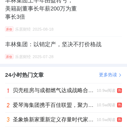
丰林集团上半年由盈转亏，
美籍副董事长年薪200万为董
事长3倍
乐居财经
2025-08-18
原创
丰林集团：以销定产，坚决不打价格战
乐居财经
2025-07-28
原创
24小时热门文章
更多热读
贝壳租房与成都燃气达成战略合作 打通安全巡检“最后一米”
10.9w阅读
热
爱琴海集团携手百佳联盟，聚力共拓存量商业新赛道
10.5w阅读
热
圣象焕新家重新定义存量时代家居升级逻辑，筑牢说换就换的底气！
10.5w阅读
热