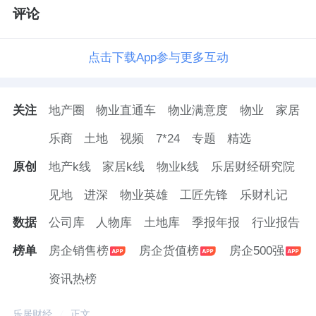
评论
点击下载App参与更多互动
关注
地产圈
物业直通车
物业满意度
物业
家居
乐商
土地
视频
7*24
专题
精选
原创
地产k线
家居k线
物业k线
乐居财经研究院
见地
进深
物业英雄
工匠先锋
乐财札记
数据
公司库
人物库
土地库
季报年报
行业报告
榜单
房企销售榜
房企货值榜
房企500强
资讯热榜
乐居财经
正文