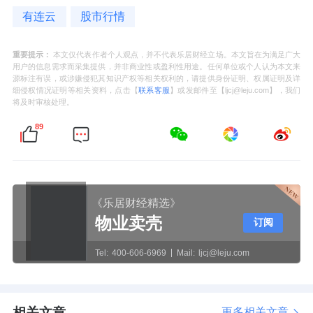
有连云
股市行情
重要提示：
本文仅代表作者个人观点，并不代表乐居财经立场。本文旨在为满足广大
用户的信息需求而采集提供，并非商业性或盈利性用途。任何单位或个人认为本文来
源标注有误，或涉嫌侵犯其知识产权等相关权利的，请提供身份证明、权属证明及详
细侵权情况证明等相关资料，点击【
联系客服
】或发邮件至【ljcj@leju.com】，我们
将及时审核处理。
89
《乐居财经精选》
物业卖壳
订阅
Tel:
400-606-6969
Mail:
ljcj@leju.com
相关文章
更多相关文章