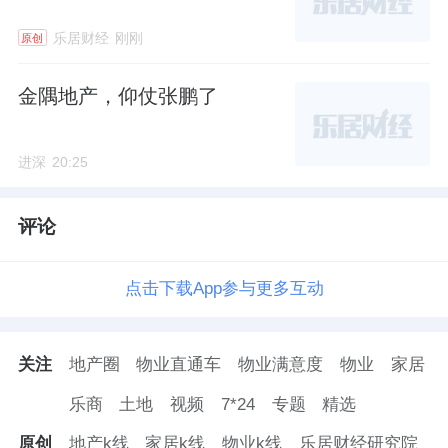
乐居财经
刚刚
原创
金隅地产，仰仗张鹏了
进深
20:25
评论
点击下载App参与更多互动
关注
地产圈
物业直通车
物业满意度
物业
家居
乐商
土地
视频
7*24
专题
精选
原创
地产k线
家居k线
物业k线
乐居财经研究院