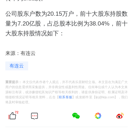
公司股东户数为20.15万户，前十大股东持股数
量为7.20亿股，占总股本比例为38.04%，前十
大股东持股情况如下：
来源：有连云
有连云
重要提示：
本文仅代表作者个人观点，并不代表乐居财经立场。本文旨在为满足广大
用户的信息需求而采集提供，并非商业性或盈利性用途。任何单位或个人认为本文来
源标注有误，或涉嫌侵犯其知识产权等相关权利的，请提供身份证明、权属证明及详
细侵权情况证明等相关资料，点击【
联系客服
】或发邮件至【ljcj@leju.com】，我们
将及时审核处理。
72