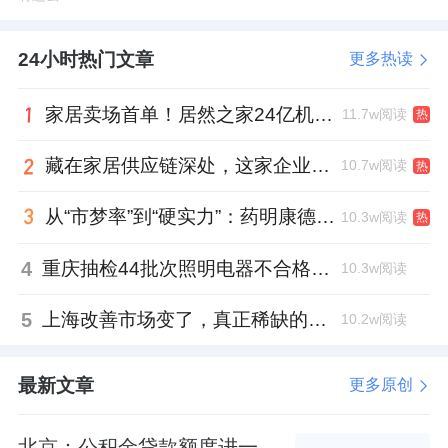
24小时热门文章
更多热读
家居卖场首单！居然之家24亿机构间REITs获深交所无异议函
11.7w阅读
热
藏在家居供应链深处，这家企业正在悄悄转型
10.7w阅读
热
从“市梦率”到“硬实力”：药明康德如何用业绩填平2021年估值鸿沟？
10.3w阅读
热
4
重庆抽检44批次照明电器不合格，木林森全资子公司被点名
10.3w阅读
5
上海改善市场变了，真正稀缺的是这类社区
10.2w阅读
最新文章
更多原创
北京：公积金贷款额度进一