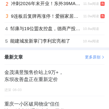
冲刺2026年末开业！东外39MALL全球招商启幕，重构东直门商圈格局
11.5w阅读
热
9连板后复牌再涨停！爱丽家居市盈率318倍，跨界收购案尚未落地
11.0w阅读
热
4
邹康与19位盟友控盘，德商产投服务散户绝迹
10.8w阅读
5
能建城发新掌门李利宏亮相了
10.4w阅读
最新文章
更多原创
金茂满昱预售价站上9万+，
东坝改善盘正在重新定价
进深
08-03
重庆一小区破局物业“信任