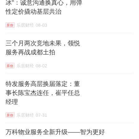
冰”：诚意沟通换真心，用弹
性定价撬动基层共治
乐居财经
08-03
原创
三个月两次竞地未果，领悦
服务再战成都土拍
乐居财经
08-02
原创
特发服务高层换届落定：董
事长陈宝杰连任，崔平任总
经理
乐居财经
07-31
原创
万科物业服务全新升级——智为更好