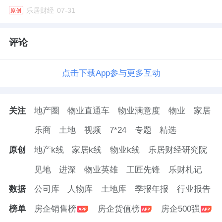
乐居财经
07-31
原创
评论
点击下载App参与更多互动
关注
地产圈
物业直通车
物业满意度
物业
家居
乐商
土地
视频
7*24
专题
精选
原创
地产k线
家居k线
物业k线
乐居财经研究院
见地
进深
物业英雄
工匠先锋
乐财札记
数据
公司库
人物库
土地库
季报年报
行业报告
榜单
房企销售榜
房企货值榜
房企500强