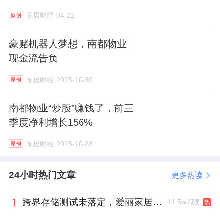
乐居财经
04-22
原创
豪赌机器人梦想，南都物业
现金流告负
乐居财经
2025-10-30
原创
南都物业“炒股”赚钱了，前三
季度净利增长156%
乐居财经
2025-10-28
原创
24小时热门文章
更多热读
跨界存储测试未落定，爱丽家居复牌前自揭多重风险
11.5w阅读
热