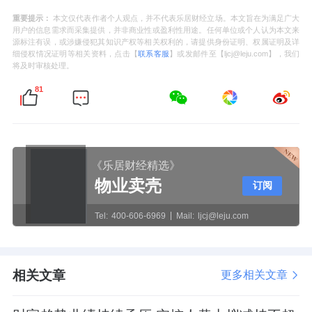
重要提示：
本文仅代表作者个人观点，并不代表乐居财经立场。本文旨在为满足广大
用户的信息需求而采集提供，并非商业性或盈利性用途。任何单位或个人认为本文来
源标注有误，或涉嫌侵犯其知识产权等相关权利的，请提供身份证明、权属证明及详
细侵权情况证明等相关资料，点击【
联系客服
】或发邮件至【ljcj@leju.com】，我们
将及时审核处理。
81
《乐居财经精选》
物业卖壳
订阅
Tel:
400-606-6969
Mail:
ljcj@leju.com
相关文章
更多相关文章