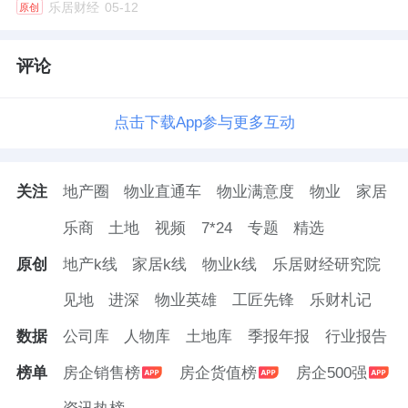
乐居财经
05-12
原创
评论
点击下载App参与更多互动
关注
地产圈
物业直通车
物业满意度
物业
家居
乐商
土地
视频
7*24
专题
精选
原创
地产k线
家居k线
物业k线
乐居财经研究院
见地
进深
物业英雄
工匠先锋
乐财札记
数据
公司库
人物库
土地库
季报年报
行业报告
榜单
房企销售榜
房企货值榜
房企500强