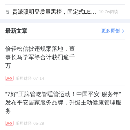
5
贵派照明登质量黑榜，固定式LED灯具抽检不合格
10.7w阅读
最新文章
更多原创
倍轻松信披违规案落地，董
事长马学军等合计获罚逾千
万
乐居财经
07-14
原创
“7好”王牌管吃管睡管运动！中国平安“服务年”
发布平安居家服务品牌，升级主动健康管理服
务
乐居财经
05-29
原创