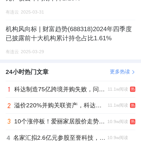
有连云
2025-03-31
机构风向标 | 财富趋势(688318)2024年四季度
已披露前十大机构累计持仓占比1.61%
有连云
2025-03-29
24小时热门文章
更多热读
科达制造75亿跨境并购失败，问题出在哪一关？
11.1w阅读
热
溢价220%并购关联资产，科达制造近75亿元重组被否
11.1w阅读
热
10个涨停板！爱丽家居股价走势有点狂
10.9w阅读
热
4
名家汇拟2.6亿元参股至誉科技，跨界布局工业级固态存储
10.9w阅读