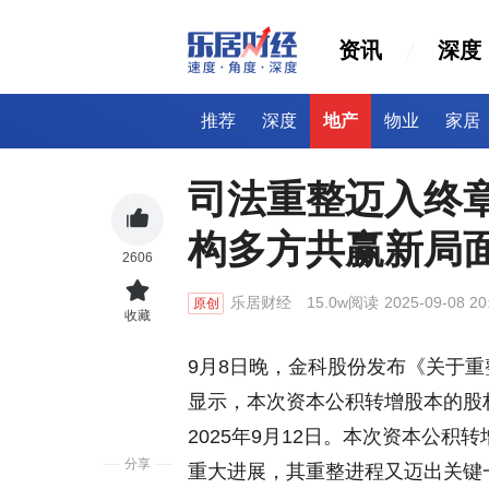
资讯
深度
推荐
深度
地产
物业
家居
司法重整迈入终
构多方共赢新局
2606
乐居财经
15.0w阅读
2025-09-08 20
原创
收藏
9月8日晚，金科股份发布《关于
显示，本次资本公积转增股本的股权
2025年9月12日。本次资本公
分享
重大进展，其重整进程又迈出关键