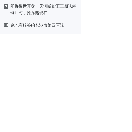
即将耀世开盘，天河断货王三期认筹
9
倒计时，抢席趁现在
金地商服签约长沙市第四医院
10