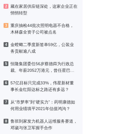
藏在家居供应链深处，这家企业正在
2
悄悄转型
重庆抽检44批次照明电器不合格，
3
木林森全资子公司被点名
金螳螂二季度新签单59亿，公装业
4
务贡献逾八成
恒隆集团委任56岁蔡德粦为行政总
5
裁、年薪2052万港元，曾任星巴克
中国CEO
57亿目标只完成33%，伟星新材董
6
事长金红阳达标之路还有多远？
从“市梦率”到“硬实力”：药明康德如
7
何用业绩填平2021年估值鸿沟？
鲁班到家发力机器人运维服务赛道，
8
邓崴与张卫军握手合作