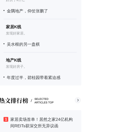
好房子时代。
金隅地产，仰仗张鹏了
家居K线
发现好家居。
吴水根的另一盘棋
地产K线
发现好房子。
年度过半，碧桂园带着紧迫感
家居卖场首单！居然之家24亿机构
1
间REITs获深交所无异议函