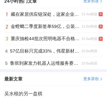
24小时热门文章
更多热读
藏在家居供应链深处，这家企业正在悄悄转型
12.4w阅读
热
金螳螂二季度新签单59亿，公装业务贡献逾八成
11.0w阅读
热
重庆抽检44批次照明电器不合格，木林森全资子公司被点名
11.0w阅读
热
4
57亿目标只完成33%，伟星新材董事长金红阳达标之路还有多远？
10.8w阅读
5
鲁班到家发力机器人运维服务赛道，邓崴与张卫军握手合作
10.8w阅读
最新文章
更多原创
吴水根的另一盘棋