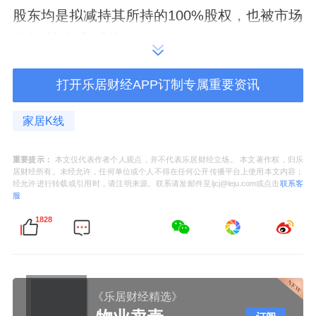
股东均是拟减持其所持的100%股权，也被市场
称作“清仓式”减持。
趣睡科技成立于2014年，于2022年8月在深交
打开乐居财经APP订制专属重要资讯
所上市，主营业务涉及高品质易安装家具、家
纺等家居产品的研发、设计、生产与销售。
家居K线
2024年，趣睡科技实现营收3.47亿元，同比增
重要提示：
本文仅代表作者个人观点，并不代表乐居财经立场。 本文著作权，归乐
居财经所有。未经允许，任何单位或个人不得在任何公开传播平台上使用本文内容；
长13.93%，归母净利润2896.66万元，同比增
经允许进行转载或引用时，请注明来源。联系请发邮件至ljcj@leju.com或点击
联系客
服
长21.40%。2025年上半年，趣睡科技的业绩持
1828
续增长，实现营收1.46亿元，同比增长
15.82%；归母净利润1678.47万元，同比增长
19.43%。
《乐居财经精选》
业绩增长的另一方面，是趣睡科技的经营性现