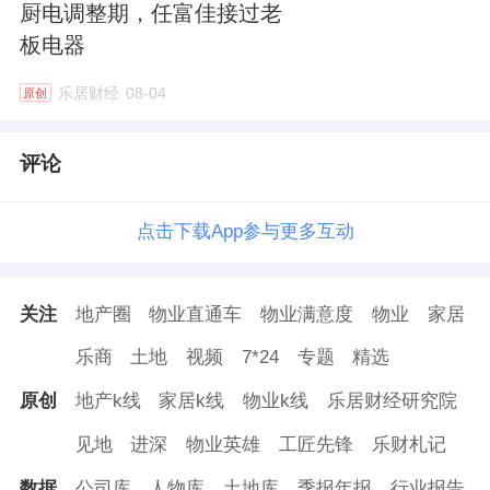
厨电调整期，任富佳接过老
板电器
乐居财经
08-04
原创
评论
点击下载App参与更多互动
关注
地产圈
物业直通车
物业满意度
物业
家居
乐商
土地
视频
7*24
专题
精选
原创
地产k线
家居k线
物业k线
乐居财经研究院
见地
进深
物业英雄
工匠先锋
乐财札记
数据
公司库
人物库
土地库
季报年报
行业报告