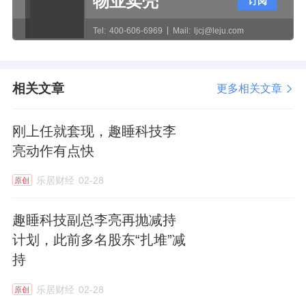
物业卖壳
订阅
金流净额持续走低。2022年-2025年半年报披
Tel:
400-606-6969
Mail:
ljcj@leju.com
露，趣睡科技经营性现金流净额分别为-2295万
元、-751.49万元、-1258.77万元和-653.85万
元，已经连续4年半年报为负数。
相关文章
更多相关文章
刚上任就套现，趣睡科技李
亮动作有点快
乐居财经
02-28
原创
趣睡科技副总李亮再抛减持
计划，此前多名股东“扎堆”减
持
乐居财经
02-28
原创