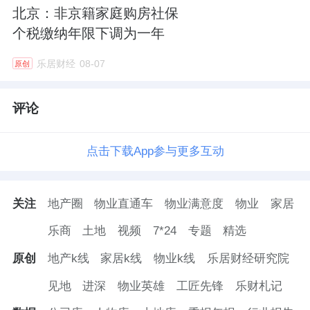
北京：非京籍家庭购房社保
个税缴纳年限下调为一年
乐居财经
08-07
原创
评论
点击下载App参与更多互动
关注
地产圈
物业直通车
物业满意度
物业
家居
乐商
土地
视频
7*24
专题
精选
原创
地产k线
家居k线
物业k线
乐居财经研究院
见地
进深
物业英雄
工匠先锋
乐财札记