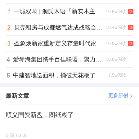
一城双响 | 源氏木语「新实木主义——黑标生活提案」发布会落地天津，黑标旗舰店盛大启幕
10.6w阅读
热
贝壳租房与成都燃气达成战略合作 打通安全巡检“最后一米”
10.4w阅读
热
圣象焕新家重新定义存量时代家居升级逻辑，筑牢说换就换的底气！
10.0w阅读
热
4
爱琴海集团携手百佳联盟，聚力共拓存量商业新赛道
10.0w阅读
5
中建智地送面积，捅破天花板了
7.5w阅读
最新文章
更多原创
顺义国资新盘，图纸糊了
进深
08-08