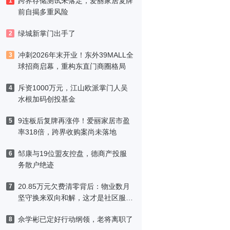
跨界存储测试未落定，爱丽家居复牌
1
前自揭多重风险
绿城新掌门出手了
2
冲刺2026年末开业！东外39MALL全
3
球招商启幕，重构东直门商圈格局
斥资1000万元，江山欧派掌门人吴
4
水根加码创投基金
9连板后复牌再涨停！爱丽家居市盈
5
率318倍，跨界收购案尚未落地
邹康与19位盟友控盘，德商产投服
6
务散户绝迹
20.85万元欠费清零背后：物业数月
7
坚守换来双向和解，这才是社区服务
该有的模样
佘学彬已定好行动纲领，老将离职了
8