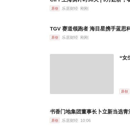
乐居财经
刚刚
原创
TGV 赛道领跑者 海目星携手蓝
乐居财经
刚刚
原创
“女
原创
书香门地集团董事长卜立新当选青
乐居财经
10:06
原创