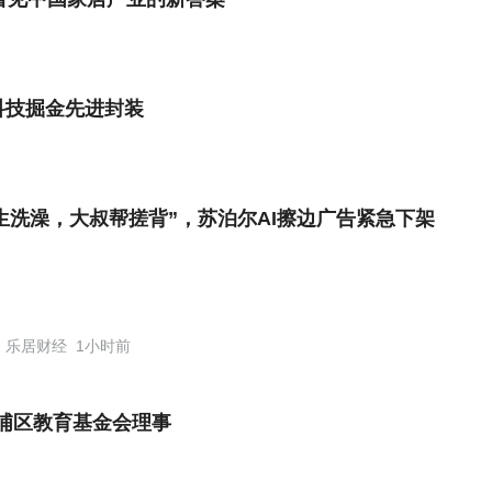
思科技掘金先进封装
生洗澡，大叔帮搓背”，苏泊尔AI擦边广告紧急下架
乐居财经
1小时前
浦区教育基金会理事