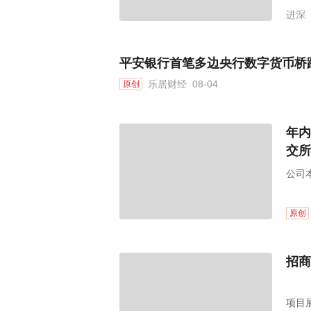
进深
平安银行首笔多边央行数字货币桥
乐居财经
08-04
原创
年内
交所
公司本
原创
招商
项目