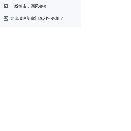
一线楼市，画风突变
9
能建城发新掌门李利宏亮相了
10