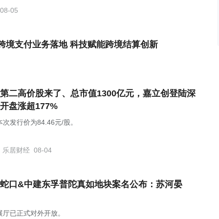
08-05
跨境支付业务落地 科技赋能跨境结算创新
第二高价股来了、总市值1300亿元，嘉立创登陆深
开盘涨超177%
次发行价为84.46元/股。
乐居财经
08-04
蛇口&中建东孚普陀真如地块案名公布：苏河晏
展厅已正式对外开放。