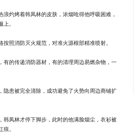
热浪灼烤着韩凤林的皮肤，浓烟呛得他呼吸困难，
服上。
格按照消防灭火规范，对准火源根部精准喷射。
，有的传递消防器材，有的清理周边易燃杂物，一
，隐患被完全清除，成功避免了火势向周边商铺扩
，韩凤林才停下脚步，此时的他满脸烟尘，衣衫被
红痕。