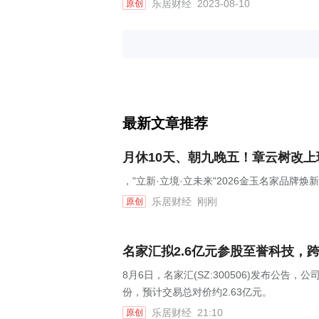
乐居财经
2023-08-10
原创
最新文章推荐
月休10天、朝九晚五！章云树改
，"立新·立境·立未来"2026金玉名家品牌
乐居财经
刚刚
原创
名家汇拟2.6亿元参股至誉科技，
8月6日，名家汇(SZ:300506)发布公告
份，预计交易总对价约2.63亿元。
乐居财经
21:10
原创