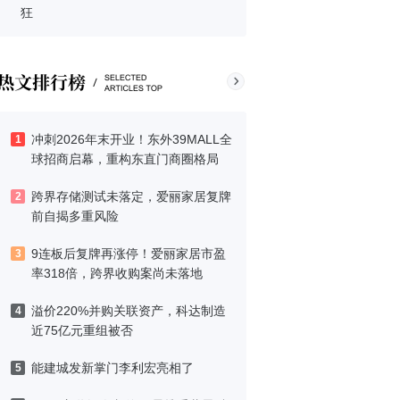
狂
冲刺2026年末开业！东外39MALL全
1
球招商启幕，重构东直门商圈格局
跨界存储测试未落定，爱丽家居复牌
2
前自揭多重风险
9连板后复牌再涨停！爱丽家居市盈
3
率318倍，跨界收购案尚未落地
溢价220%并购关联资产，科达制造
4
近75亿元重组被否
能建城发新掌门李利宏亮相了
5