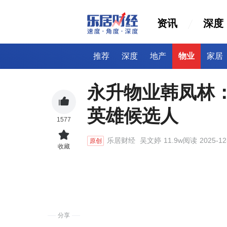
资讯
深度
推荐
深度
地产
物业
家居
永升物业韩凤林：
英雄候选人
1577
乐居财经
吴文婷
11.9w阅读
2025-12
原创
收藏
分享