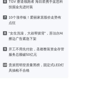
TGV 赛道领跑者 海目星携手蓝思科
6
技掘金先进封装
10个涨停板！爱丽家居股价走势有
7
点狂
“女生洗澡，大叔帮搓背”，苏泊尔AI
8
擦边广告紧急下架
开工不用先付款，圣都整装资金存管
9
服务总额破50亿元
贵派照明登质量黑榜，固定式LED灯
10
具抽检不合格