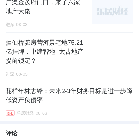
广渠金茂府门口，来了六家
地产大佬
进深
08-03
酒仙桥驼房营河景宅地75.21
亿挂牌，中建智地+太古地产
提前锁定？
进深
08-03
花样年林志锋：未来2-3年财务目标是进一步降
低资产负债率
乐居财经
08-03
原创
评论