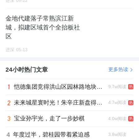
进深
05-22
金地代建落子常熟滨江新
城，拟建区域首个全抬板社
区
进深
05-13
24小时热门文章
更多热读
恺德集团竞得洪山区园林路地块，引入贝好家C2M产品定位及营销服务
9.7w阅读
热
未来城星寰时光！朱辛庄新盘得房率创新高
4.7w阅读
热
宝业孙宇光，走了一步妙棋
4.0w阅读
热
4
年度过半，碧桂园带着紧迫感
3.8w阅读