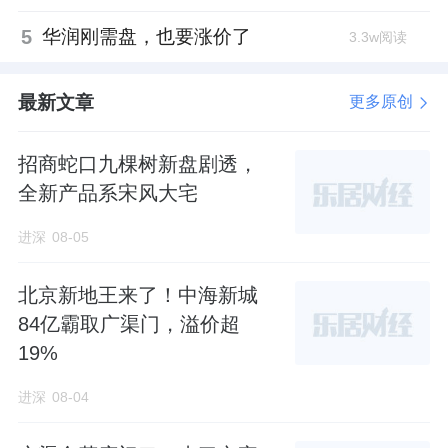
5
华润刚需盘，也要涨价了
3.3w阅读
最新文章
更多原创
招商蛇口九棵树新盘剧透，
全新产品系宋风大宅
进深
08-05
北京新地王来了！中海新城
84亿霸取广渠门，溢价超
19%
进深
08-04