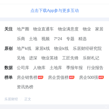
点击下载App参与更多互动
关注
地产圈
物业直通车
物业满意度
物业
家居
乐商
土地
视频
7*24
专题
精选
原创
地产k线
家居k线
物业k线
乐居财经研究院
见地
进深
物业英雄
工匠先锋
乐财札记
数据
公司库
人物库
土地库
季报年报
行业报告
榜单
房企销售榜
房企货值榜
房企500强
资讯热榜
乐居财经
正文