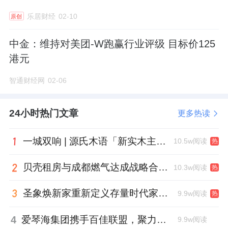
乐居财经
02-10
原创
中金：维持对美团-W跑赢行业评级 目标价125
港元
智通财经网
02-06
24小时热门文章
更多热读
一城双响 | 源氏木语「新实木主义——黑标生活提案」发布会落地天津，黑标旗舰店盛大启幕
10.5w阅读
热
贝壳租房与成都燃气达成战略合作 打通安全巡检“最后一米”
10.3w阅读
热
圣象焕新家重新定义存量时代家居升级逻辑，筑牢说换就换的底气！
9.9w阅读
热
4
爱琴海集团携手百佳联盟，聚力共拓存量商业新赛道
9.9w阅读