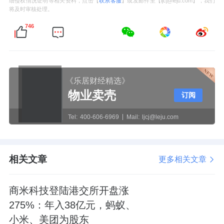
细侵权情况证明等相关资料，点击【
联系客服
】或发邮件至【ljcj@leju.com】，我们
将及时审核处理。
746
《乐居财经精选》
物业卖壳
订阅
Tel:
400-606-6969
Mail:
ljcj@leju.com
相关文章
更多相关文章
商米科技登陆港交所开盘涨
275%：年入38亿元，蚂蚁、
小米、美团为股东