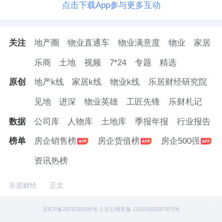
点击下载App参与更多互动
关注
地产圈
物业直通车
物业满意度
物业
家居
乐商
土地
视频
7*24
专题
精选
原创
地产k线
家居k线
物业k线
乐居财经研究院
见地
进深
物业英雄
工匠先锋
乐财札记
数据
公司库
人物库
土地库
季报年报
行业报告
榜单
房企销售榜
房企货值榜
房企500强
资讯热榜
乐居财经
正文
京ICP备2021030296号-2 京公网安备 11010502047973号