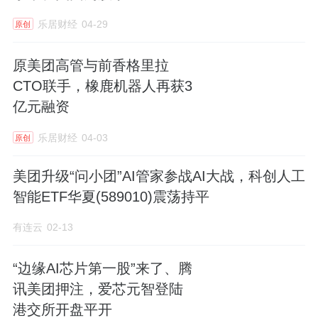
乐居财经
04-29
原创
原美团高管与前香格里拉
CTO联手，橡鹿机器人再获3
亿元融资
乐居财经
04-03
原创
美团升级“问小团”AI管家参战AI大战，科创人工
智能ETF华夏(589010)震荡持平
有连云
02-13
“边缘AI芯片第一股”来了、腾
讯美团押注，爱芯元智登陆
港交所开盘平开