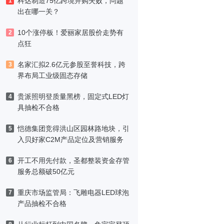
科达制造75亿跨境并购失败，问题
1
出在哪一关？
10个涨停板！爱丽家居股价走势有
2
点狂
名家汇拟2.6亿元参股至誉科技，跨
3
界布局工业级固态存储
贵派照明登质量黑榜，固定式LED灯
4
具抽检不合格
恺德集团竞得洪山区园林路地块，引
5
入贝好家C2M产品定位及营销服务
开工不用先付款，圣都整装资金存管
6
服务总额破50亿元
重庆市场监管局：飞雕电器LED球泡
7
产品抽检不合格