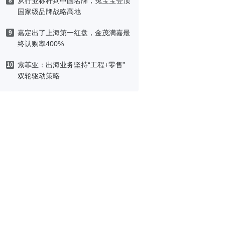
从行业标杆到中国名牌，兔宝宝登顶
8
国家级品牌战略高地
嘉定出了上海第一红盘，金茂满嘉最
9
终认购率400%
索菲亚：出海业务坚持“工程+零售”
10
双轮驱动策略