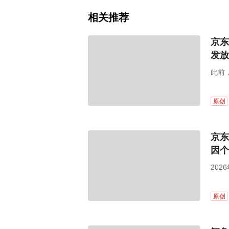
相关推荐
京东
发放
此前
原创
京东
因个
20
原创