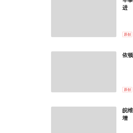
华泰
进
原创
依顿
原创
皖维
增