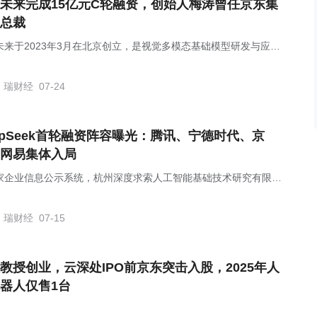
未来完成15亿元C轮融资，创始人梅涛曾任京东集
总裁
未来于2023年3月在北京创立，是视觉多模态基础模型研发与应用
成式AI企业。
瑞财经
07-24
epSeek首轮融资阵容曝光：腾讯、宁德时代、京
网易集体入局
家企业信息公示系统，杭州深度求索人工智能基础技术研究有限公
以下简称：深度求索）发生工商变更，注册资本由1500万元变更为
4.75万元。
瑞财经
07-15
教授创业，云深处IPO前京东突击入股，2025年人
器人仅售1台