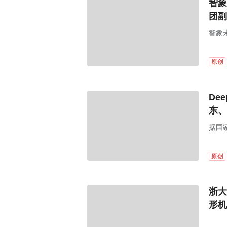
智象
团副
智象
的生
原创
De
东、
据国
司（
164
原创
浙大
形机