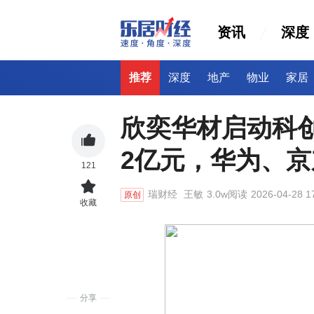
资讯
深度
推荐
深度
地产
物业
家居
欣奕华材启动科创
2亿元，华为、
121
瑞财经
王敏
3.0w阅读
2026-04-28 1
原创
收藏
分享