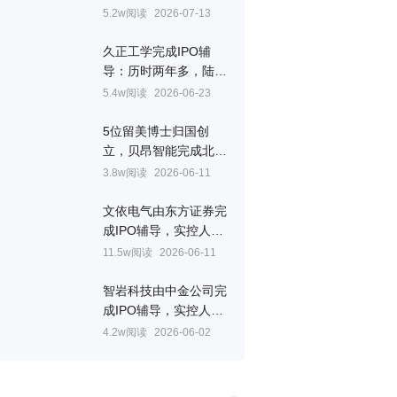
善，63岁董事长徐剑光
5.2w阅读
2026-07-13
曾是彩印厂厂长
久正工学完成IPO辅
导：历时两年多，陆海
荣夫妇控制53%表决权
5.4w阅读
2026-06-23
5位留美博士归国创
立，贝昂智能完成北交
所IPO辅导
3.8w阅读
2026-06-11
文依电气由东方证券完
成IPO辅导，实控人陈
兵父子控股93%
11.5w阅读
2026-06-11
智岩科技由中金公司完
成IPO辅导，实控人吴
文龙曾是安克创新创始
4.2w阅读
2026-06-02
人之一