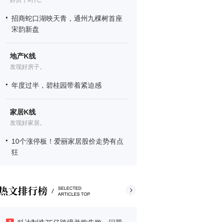
好房子时代。
招商蛇口湖映天青，通州九棵树首座
宋韵新盘
地产K线
发现好房子。
年度过半，碧桂园带着紧迫感
家居K线
发现好家居。
10个涨停板！爱丽家居股价走势有点
狂