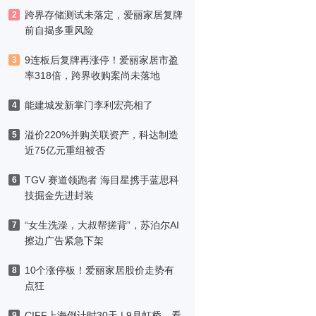
跨界存储测试未落定，爱丽家居复牌
2
前自揭多重风险
9连板后复牌再涨停！爱丽家居市盈
3
率318倍，跨界收购案尚未落地
能建城发新掌门李利宏亮相了
4
溢价220%并购关联资产，科达制造
5
近75亿元重组被否
TGV 赛道领跑者 海目星携手蓝思科
6
技掘金先进封装
“女生洗澡，大叔帮搓背”，苏泊尔AI
7
擦边广告紧急下架
10个涨停板！爱丽家居股价走势有
8
点狂
CIFF上海倒计时30天 | 9月虹桥，看
9