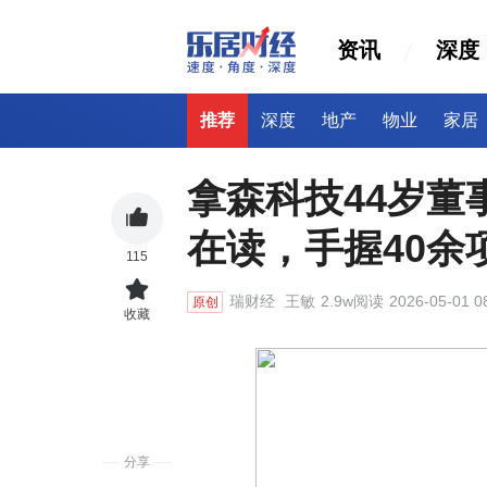
资讯
深度
推荐
深度
地产
物业
家居
拿森科技44岁董
在读，手握40余
115
瑞财经
王敏
2.9w阅读
2026-05-01 0
原创
收藏
分享