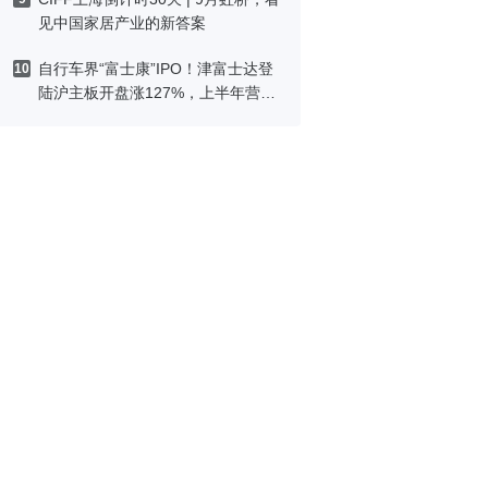
见中国家居产业的新答案
自行车界“富士康”IPO！津富士达登
10
陆沪主板开盘涨127%，上半年营收
预增最高26%