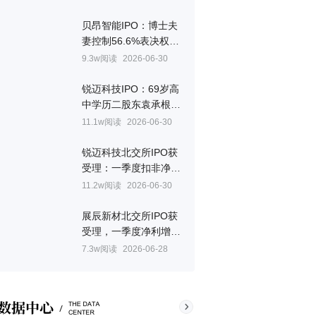
贝昂智能IPO：博士夫
妻控制56.6%表决权，
妻子章燕美国国籍
9.3w阅读
2026-06-30
锐迈科技IPO：69岁高
中学历二股东袁承根，
持股9%未进董事会
11.1w阅读
2026-06-30
锐迈科技北交所IPO获
受理：一季度扣非净利
预降43.8%，关联交易
11.2w阅读
2026-06-30
占比超三成
展辰新材北交所IPO获
受理，一季度净利增
308%至585.5万元
7.3w阅读
2026-06-28