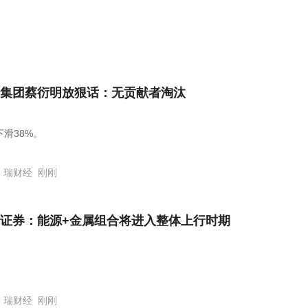
集团蔡衍明放狠话：无贡献者淘汰
下滑38%。
瑞财经
刚刚
证券：能源+金属组合将进入整体上行时期
瑞财经
刚刚