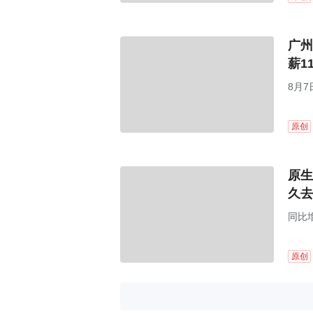
广州
薪1
8月7
原创
原生
久去
同比增
原创