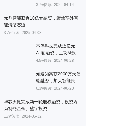
资冲刺
3.7w阅读
2025-04-14
元鼎智能获近10亿元融资，聚焦室外智
能清洁赛道
3.7w阅读
2025-04-03
不停科技完成近亿元
A+轮融资，主攻AI数字
厨房解决方案
4.5w阅读
2024-06-28
知遇知寓获2000万天使
轮融资，加大智能民宿
业务拓展
6.3w阅读
2024-06-20
华芯天微完成新一轮股权融资，投资方
为初尧基金、盛宇投资
1.7w阅读
2024-06-12