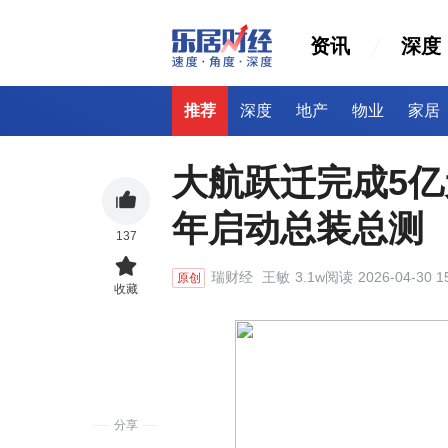
资讯
深度
推荐
深度
地产
物业
家居
大航跃迁完成5
年启动总装总测
137
瑞财经
王敏
3.1w阅读
2026-04-30 1
原创
收藏
分享