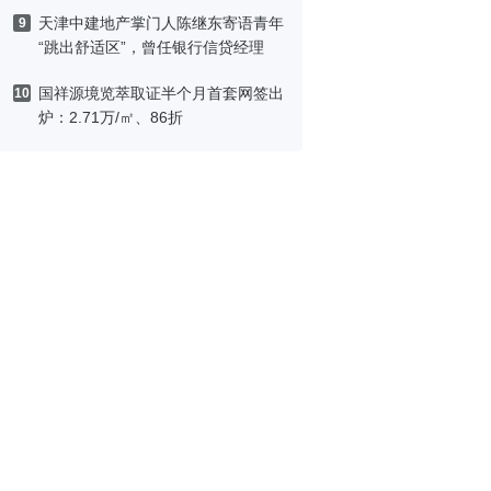
天津中建地产掌门人陈继东寄语青年
9
“跳出舒适区”，曾任银行信贷经理
国祥源境览萃取证半个月首套网签出
10
炉：2.71万/㎡、86折