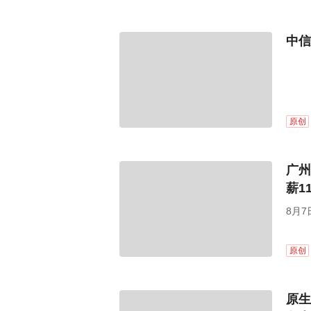
中信
原创
广州
薪1
8月7
原创
原生