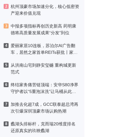
区高品质生活
杭州顶豪市场加速分化，核心低密资
2
产迎来价值兑现
中报多项指标再创历史新高 药明康
3
德将高质量发展成果“分发”到位
爱丽家居10连板，苏泊尔AI广告翻
4
车，居然之家首单REITs获批丨家居
周记
从洪南山宅到静安玺樾 重构城更新
5
范式
终结家务痛苦链顶端：安华S80净界
6
守护者以“5重泡沫洗”让马桶从此免
刷洗
加推去化超7成，GCC联泰超总湾再
7
次引爆深圳顶豪市场认购热潮
蠡湖头排标杆，克而瑞20维度排名
8
还原真实的玖映蠡湖