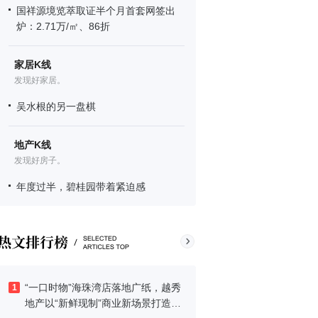
国祥源境览萃取证半个月首套网签出
炉：2.71万/㎡、86折
家居K线
发现好家居。
吴水根的另一盘棋
地产K线
发现好房子。
年度过半，碧桂园带着紧迫感
“一口时物”海珠湾店落地广纸，越秀
1
地产以“新鲜现制”商业新场景打造社