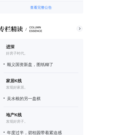
查看完整公告
进深
好房子时代。
顺义国资新盘，图纸糊了
家居K线
发现好家居。
吴水根的另一盘棋
地产K线
发现好房子。
年度过半，碧桂园带着紧迫感