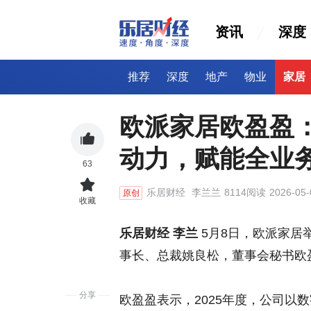
资讯
深度
推荐
深度
地产
物业
家居
欧派家居欧盈盈：
动力，赋能全业
63
乐居财经
李兰兰
8114阅读
2026-05-
原创
收藏
乐居财经 李兰
5月8日，欧派家居举
事长、总裁姚良松，董事会秘书欧
分享
欧盈盈表示，2025年度，公司以