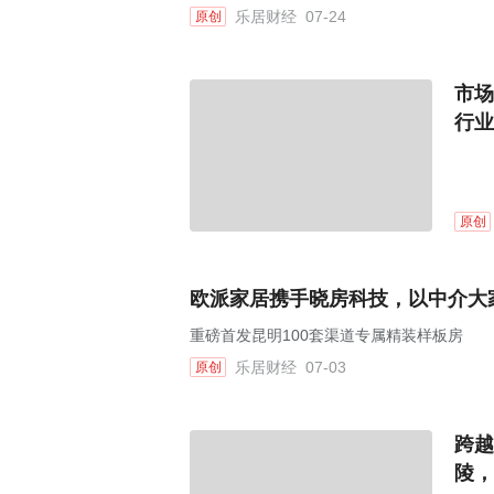
乐居财经
07-24
原创
市场
行业
原创
欧派家居携手晓房科技，以中介大
重磅首发昆明100套渠道专属精装样板房
乐居财经
07-03
原创
跨越
陵，