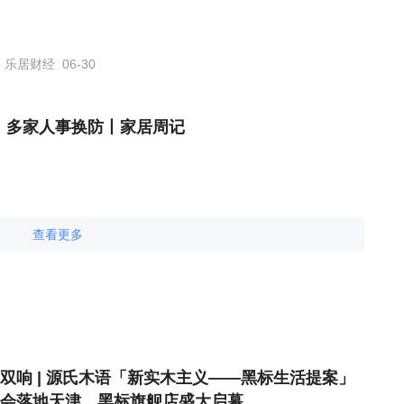
乐居财经
06-30
，多家人事换防丨家居周记
查看更多
双响 | 源氏木语「新实木主义——黑标生活提案」
会落地天津，黑标旗舰店盛大启幕