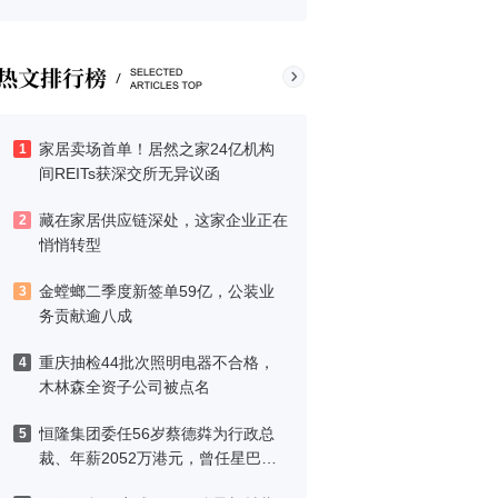
家居卖场首单！居然之家24亿机构
1
间REITs获深交所无异议函
藏在家居供应链深处，这家企业正在
2
悄悄转型
金螳螂二季度新签单59亿，公装业
3
务贡献逾八成
重庆抽检44批次照明电器不合格，
4
木林森全资子公司被点名
恒隆集团委任56岁蔡德粦为行政总
5
裁、年薪2052万港元，曾任星巴克
中国CEO