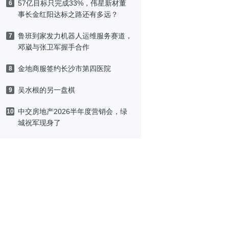
57亿目标只完成33%，伟星新材董
6
事长金红阳达标之路还有多远？
鲁班到家发力机器人运维服务赛道，
7
邓崴与张卫军握手合作
金地商服签约长沙市第四医院
8
吴水根的另一盘棋
9
中交房地产2026半年度营销会，绿
10
城祝军现身了