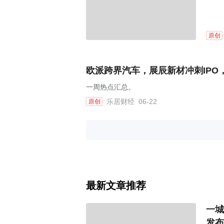
原创
欧派跨界汽车，展辰新材冲刺IPO
一周热点汇总。
乐居财经
06-22
原创
最新文章推荐
一城
发布