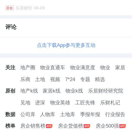
群核科技是云原生空间设计软件提供商，产品
乐居财经
08-09
原创
广泛应用于从住宅及办公楼到零售店及商业项
目等业务场景。其软件以人工智能(AI)技术和
评论
专用图形处理单元(GPU)集群驱动，使设计师
和企业能创造出引人入胜的设计，并通过即时
点击下载App参与更多互动
及沉浸式的视觉效果进行体验。群核科技于4月
17日在港交所挂牌上市，摩根大通、建银国际
关注
地产圈
物业直通车
物业满意度
物业
家居
为联席保荐人。
乐商
土地
视频
7*24
专题
精选
群核科技的历史可以追溯到2011年11月，当时
原创
地产k线
家居k线
物业k线
乐居财经研究院
其成立了杭州群核，透过该附属公司，向客户
见地
进深
物业英雄
工匠先锋
乐财札记
提供空间设计服务。自该时起，公司由联合创
始人黄晓煌、陈航及朱皓领导。
数据
公司库
人物库
土地库
季报年报
行业报告
榜单
房企销售榜
房企货值榜
房企500强
5、
公牛集团
业绩下滑仍分红34亿，实控人阮