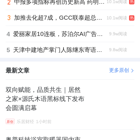
登亚洲品牌500强。
中报多项指标再创历史新高 药明康德将高质量发展成果“分发”到位
10.1w阅读
热
3、股价三日涨超20%，
金螳螂
澄清：未从事商
加推去化超7成，GCC联泰超总湾再次引爆深圳顶豪市场认购热潮
10.1w阅读
热
业航天及算力业务
4
爱丽家居10连板，苏泊尔AI广告翻车，居然之家首单REITs获批丨家居周记
9.9w阅读
近日，金螳螂(002081.SZ)发布公告，公司股票
5
天津中建地产掌门人陈继东寄语青年“跳出舒适区”，曾任银行信贷经理
9.8w阅读
交易价格于2026年4月30日、2026年5月6日、
2026年5月7日连续三个交易日内日收盘价格涨
最新文章
更多原创
幅偏离值累计超过20%。根据深交所有关规
定，属于股票交易异常波动情形。
双向赋能，品质共生｜居然
之家×源氏木语黑标线下发布
公告指出，公司目前未从事商业航天核心产业
会圆满启幕
（含火箭研制、卫星制造、发射服务等），亦
乐居财经
1小时前
未开展数据中心算力运营业务。
原创
金螳螂表示，公司仅以装饰及机电主业为上述
奥普科技浴室取暖器国内市