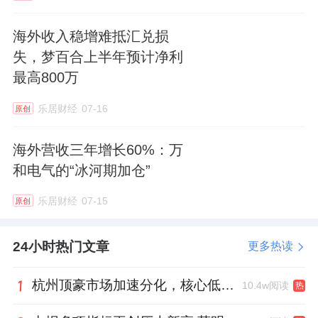
选举产生第六届理事会理事、监事及新一届领
海外收入稳增难抵汇兑损
导班子，千年舟集团执行总经理田茂华当选第
失，梦百合上半年预计净利
六届理事会会长。
最高800万
2、方太官宣胡歌成为品牌全球代言人
乐居财经
07-16
原创
5月9日，方太集团正式宣布知名演员胡歌成为
海外营收三年增长60%：万
其品牌全球代言人。
和电气的“冰河期加仓”
乐居财经
07-15
公开资料显示，方太集团创建于1996年，是一
原创
家以智慧厨房为核心业务的幸福生活解决方案
24小时热门文章
更多热读
提供商。2025年，该集团发布了全新的品牌战
略定位——“智慧厨房专家”。凭借其独特的创
杭州顶豪市场加速分化，核心低密资产迎来价值兑现
10.4w阅读
热
新模式与较高的品牌价值，方太已连续十年荣