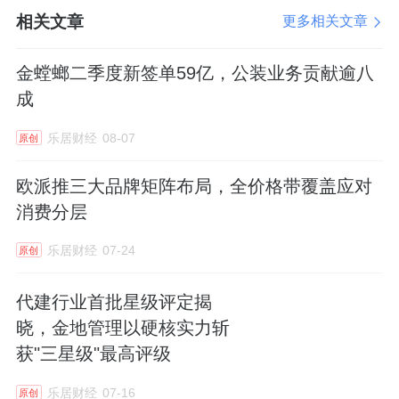
总额为5.44亿元，拟使用募集资金3亿元，累计
相关文章
更多相关文章
投入1.27亿元，投资进度为42.29%，募集资金
专户余额为5997.08万元。目前厂房主体建设已
金螳螂二季度新签单59亿，公装业务贡献逾八
完成，装修、设备采购安装及人员招聘等工作
成
仍在推进中。
乐居财经
08-07
原创
【企业动态】
欧派推三大品牌矩阵布局，全价格带覆盖应对
消费分层
1、
千年舟
集团执行总经理田
茂华
当选临沂市木
业协会第六届理事会会长
乐居财经
07-24
原创
4月30日下午，中共临沂市木业协会委员会成
代建行业首批星级评定揭
立大会暨临沂市木业协会理事会换届大会在临
晓，金地管理以硬核实力斩
沂市兰山区盛大举行。
获"三星级"最高评级
乐居财经
07-16
原创
会上，经全体会员代表以无记名投票方式民主