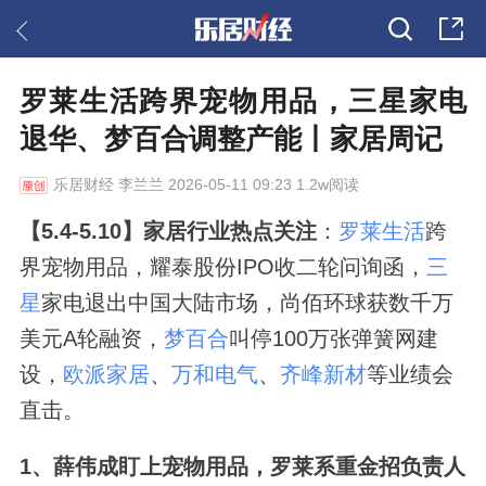
罗莱生活跨界宠物用品，三星家电
退华、梦百合调整产能丨家居周记
乐居财经
李兰兰 2026-05-11 09:23 1.2w阅读
【5.4-5.10】家居行业热点关注
：
罗莱生活
跨
界宠物用品，耀泰股份IPO收二轮问询函，
三
星
家电退出中国大陆市场，尚佰环球获数千万
美元A轮融资，
梦百合
叫停100万张弹簧网建
设，
欧派家居
、
万和电气
、
齐峰新材
等业绩会
直击。
1、薛伟成盯上宠物用品，罗莱系重金招负责人