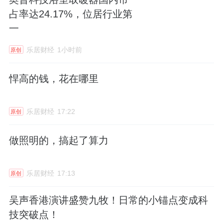
占率达24.17%，位居行业第
领域提供基础设施配套服务，目前仅承接少量
一
商业航天发射场配套工程及数据中心施工项
目，施工范围含办公楼、餐厅、公寓楼、机电
乐居财经
1小时前
原创
工程等，合计占营收比例不足1%，对业绩无重
悍高的钱，花在哪里
大影响。
4、
群核
科技2025年员工流失率22.8%，黄晓煌
乐居财经
17:22
原创
面临新挑战
做照明的，搞起了算力
近日，群核科技（00068.HK）发布2025年环
境、社会及管治报告。截至2025年末，群核科
乐居财经
17:13
原创
技员工共1264人，均为全职员工。员工流失率
22.79%。
吴声香港演讲盛赞九牧！日常的小锚点变成科
技突破点！