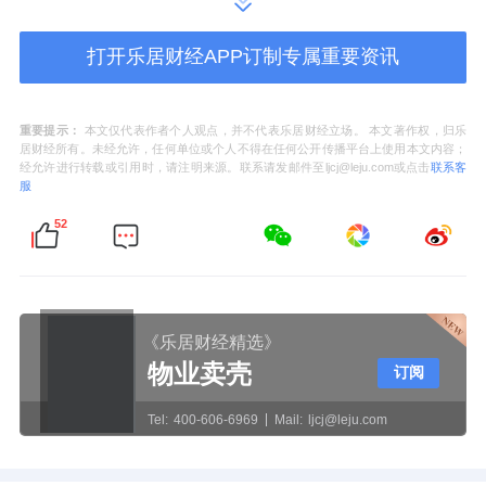
4、3亿募投项目进度未过半，梦百合叫停100
万张弹簧网建设
打开乐居财经APP订制专属重要资讯
近日，梦百合(603313.SH)发布公告，公司决
定对2021年向特定对象发行股票募投项目“家居
重要提示：
本文仅代表作者个人观点，并不代表乐居财经立场。 本文著作权，归乐
居财经所有。未经允许，任何单位或个人不得在任何公开传播平台上使用本文内容；
产品配套生产基地项目”的建设内容进行调整，
经允许进行转载或引用时，请注明来源。联系请发邮件至ljcj@leju.com或点击
联系客
服
并延长项目实施期限。
52
根据公告，该项目原计划建设“450万件床垫布
套及100万张床垫弹簧网产能”，调整为“450万
件床垫布套产能”，不再建设床垫弹簧网产能。
《乐居财经精选》
项目完成时间由原定的2026年5月推迟至2027
物业卖壳
订阅
年5月。此次调整不涉及变更募集资金投向。
Tel:
400-606-6969
Mail:
ljcj@leju.com
公告披露，截至2026年4月16日，该项目投资