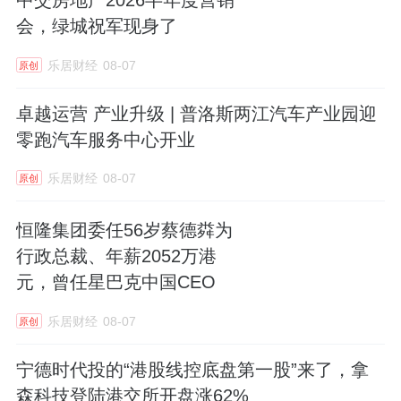
中交房地产2026半年度营销
会，绿城祝军现身了
乐居财经
08-07
原创
卓越运营 产业升级 | 普洛斯两江汽车产业园迎
零跑汽车服务中心开业
乐居财经
08-07
原创
恒隆集团委任56岁蔡德粦为
行政总裁、年薪2052万港
元，曾任星巴克中国CEO
乐居财经
08-07
原创
宁德时代投的“港股线控底盘第一股”来了，拿
森科技登陆港交所开盘涨62%