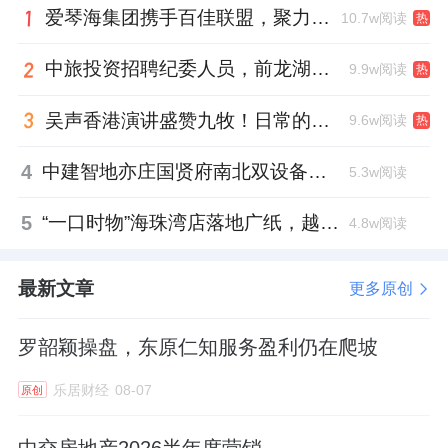
爱琴海集团携手百佳联盟，聚力共拓存量商业新赛道
10.7w阅读
热
中旅投资招聘纪委人员，前龙湖副总裁胡若翔掌舵
9.9w阅读
热
吴声香港演讲盛赞九牧！日常的小锚点变成科技突破点！
9.6w阅读
热
4
中建智地亦庄国贤府南北双设备平台，得房率创区域新高
5.3w阅读
5
“一口时物”海珠湾店落地广纸，越秀地产以“新鲜现制”商业新场景打造社区高品质生活
4.8w阅读
最新文章
更多原创
罗韶颖操盘，东原仁知服务盈利仍在爬坡
乐居财经
08-07
原创