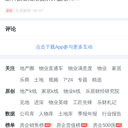
乐居财经
08-07
原创
评论
点击下载App参与更多互动
关注
地产圈
物业直通车
物业满意度
物业
家居
乐商
土地
视频
7*24
专题
精选
原创
地产k线
家居k线
物业k线
乐居财经研究院
见地
进深
物业英雄
工匠先锋
乐财札记
数据
公司库
人物库
土地库
季报年报
行业报告
榜单
房企销售榜
房企货值榜
房企500强