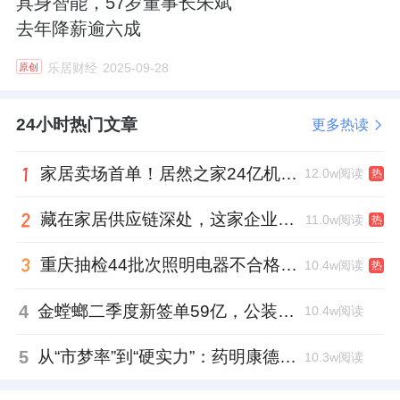
具身智能，57岁董事长朱斌
去年降薪逾六成
乐居财经
2025-09-28
原创
24小时热门文章
更多热读
家居卖场首单！居然之家24亿机构间REITs获深交所无异议函
12.0w阅读
热
藏在家居供应链深处，这家企业正在悄悄转型
11.0w阅读
热
重庆抽检44批次照明电器不合格，木林森全资子公司被点名
10.4w阅读
热
4
金螳螂二季度新签单59亿，公装业务贡献逾八成
10.4w阅读
5
从“市梦率”到“硬实力”：药明康德如何用业绩填平2021年估值鸿沟？
10.3w阅读