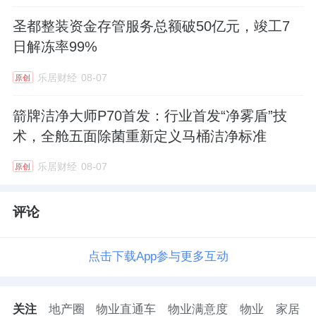
圣都整装资金存管服务总额破50亿元，竣工7
日解冻率99%
乐居财经
08-07
原创
箭牌洁净大师P70首发：行业首发“净雾盾”技
术，全舱五面除菌重新定义马桶洁净标准
乐居财经
08-07
原创
评论
点击下载App参与更多互动
关注
地产圈
物业直通车
物业满意度
物业
家居