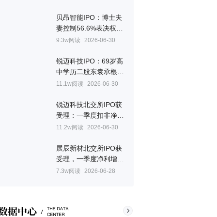
贝昂智能IPO：博士夫
妻控制56.6%表决权，
妻子章燕美国国籍
9.3w阅读
2026-06-30
锐迈科技IPO：69岁高
中学历二股东袁承根，
持股9%未进董事会
11.1w阅读
2026-06-30
锐迈科技北交所IPO获
受理：一季度扣非净利
预降43.8%，关联交易
11.2w阅读
2026-06-30
占比超三成
展辰新材北交所IPO获
受理，一季度净利增
308%至585.5万元
7.3w阅读
2026-06-28