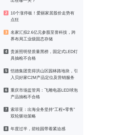
出在哪一关？
10个涨停板！爱丽家居股价走势有
2
点狂
名家汇拟2.6亿元参股至誉科技，跨
3
界布局工业级固态存储
贵派照明登质量黑榜，固定式LED灯
4
具抽检不合格
恺德集团竞得洪山区园林路地块，引
5
入贝好家C2M产品定位及营销服务
重庆市场监管局：飞雕电器LED球泡
6
产品抽检不合格
索菲亚：出海业务坚持“工程+零售”
7
双轮驱动策略
年度过半，碧桂园带着紧迫感
8