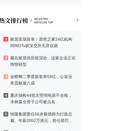
家居卖场首单！居然之家24亿机构
1
间REITs获深交所无异议函
藏在家居供应链深处，这家企业正在
2
悄悄转型
金螳螂二季度新签单59亿，公装业
3
务贡献逾八成
重庆抽检44批次照明电器不合格，
4
木林森全资子公司被点名
恒隆集团委任56岁蔡德粦为行政总
5
裁、年薪2052万港元，曾任星巴克
中国CEO