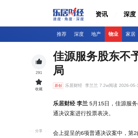
资讯
深度
推荐
深度
地产
物业
家居
佳源服务股东不
局
291
乐居财经
李兰兰
7.2w阅读
2026-05-
原创
收藏
乐居财经 李兰
5月15日，佳源服务
通决议案进行投票表决。
分享
会上提呈的6项普通决议案中，第2