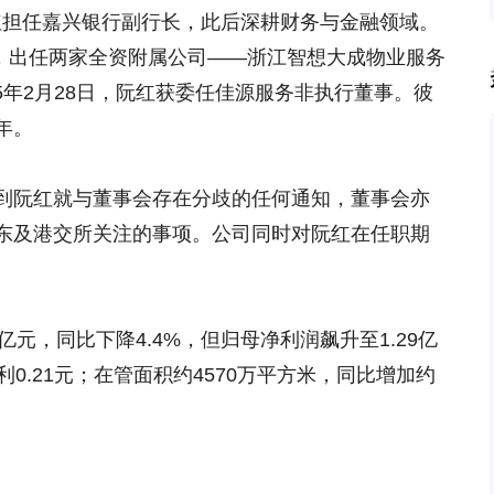
，阮红担任嘉兴银行副行长，此后深耕财务与金融领域。
系，出任两家全资附属公司——浙江智想大成物业服务
25年2月28日，阮红获委任佳源服务非执行董事。彼
年。
到阮红就与董事会存在分歧的任何通知，董事会亦
东及港交所关注的事项。公司同时对阮红在任职期
1亿元，同比下降4.4%，但归母净利润飙升至1.29亿
利0.21元；在管面积约4570万平方米，同比增加约