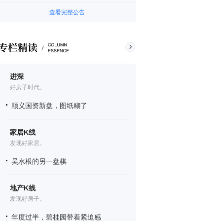
查看完整公告
进深
好房子时代。
顺义国资新盘，图纸糊了
家居K线
发现好家居。
吴水根的另一盘棋
地产K线
发现好房子。
年度过半，碧桂园带着紧迫感