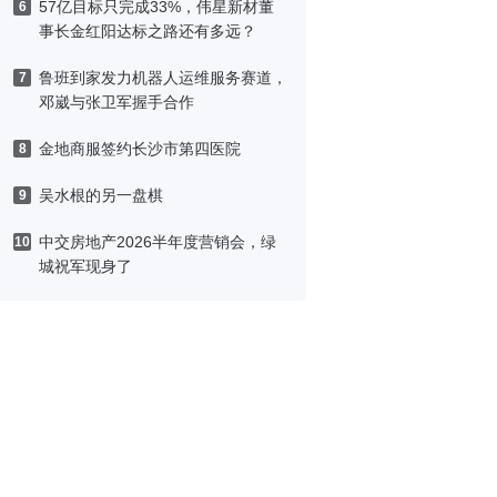
57亿目标只完成33%，伟星新材董
6
事长金红阳达标之路还有多远？
鲁班到家发力机器人运维服务赛道，
7
邓崴与张卫军握手合作
金地商服签约长沙市第四医院
8
吴水根的另一盘棋
9
中交房地产2026半年度营销会，绿
10
城祝军现身了