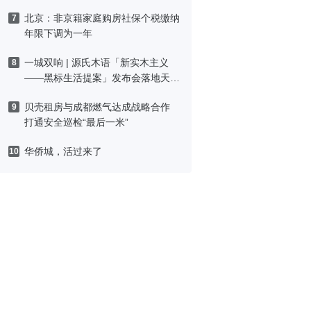
北京：非京籍家庭购房社保个税缴纳
7
年限下调为一年
一城双响 | 源氏木语「新实木主义
8
——黑标生活提案」发布会落地天
津，黑标旗舰店盛大启幕
贝壳租房与成都燃气达成战略合作
9
打通安全巡检“最后一米”
华侨城，活过来了
10