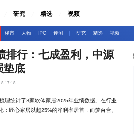
研究
精选
视频
楼市
人物
IPO
评测
研究
精选
视频
业绩排行：七成盈利，中源
损垫底
18 17:18
梳理统计了8家软体家居2025年业绩数据。在行业
化：匠心家居以超25%的净利率居首，而梦百合、