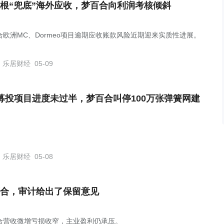
根“兜底”海外应收，梦百合向利润考核倾斜
合欧洲MC、Dormeo项目逾期应收账款风险近期迎来实质性进展。
乐居财经
05-09
募投项目进度未过半，梦百合叫停100万张弹簧网建
乐居财经
05-08
合，审计给出了保留意见
合营收微增亏损收窄，主业盈利仍承压。