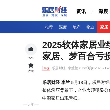
资讯
深度
推荐
深度
地产
物业
家居
2025软体家居
家居、梦百合亏
628
乐居财经
李兰兰
8.3w阅读
2026-05-
原创
收藏
乐居财经 李兰
5月18日，乐居财经
整体承压背景下，企业表现明显分
中源家居出现亏损。
分享