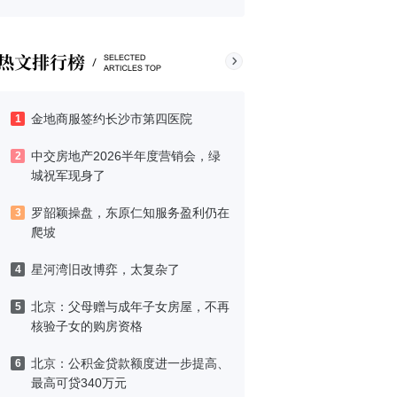
金地商服签约长沙市第四医院
1
中交房地产2026半年度营销会，绿
2
城祝军现身了
罗韶颖操盘，东原仁知服务盈利仍在
3
爬坡
星河湾旧改博弈，太复杂了
4
北京：父母赠与成年子女房屋，不再
5
核验子女的购房资格
北京：公积金贷款额度进一步提高、
6
最高可贷340万元