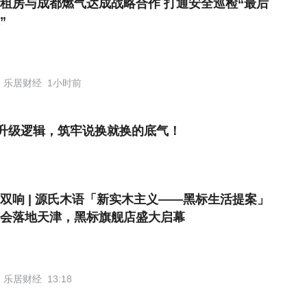
租房与成都燃气达成战略合作 打通安全巡检“最后
”
乐居财经
1小时前
升级逻辑，筑牢说换就换的底气！
双响 | 源氏木语「新实木主义——黑标生活提案」
会落地天津，黑标旗舰店盛大启幕
乐居财经
13:18