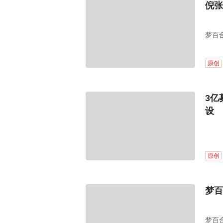
倪张
梦百
原创
3亿
设
原创
梦百
梦百