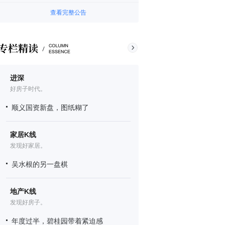
查看完整公告
进深
好房子时代。
顺义国资新盘，图纸糊了
家居K线
发现好家居。
吴水根的另一盘棋
地产K线
发现好房子。
年度过半，碧桂园带着紧迫感