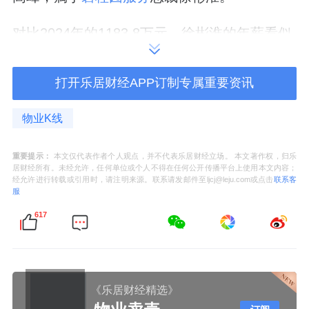
对比2024年的1183.8万元，徐彬淮的年薪看似
涨了291.2万元。
打开乐居财经APP订制专属重要资讯
但拆解这张工资单，股份支付占了大头，其以
“雇员股份计划－雇员服务的价值”的酬金约为
物业K线
1122.5万元，而2024年为827.5万元。
重要提示：
本文仅代表作者个人观点，并不代表乐居财经立场。 本文著作权，归乐
居财经所有。未经允许，任何单位或个人不得在任何公开传播平台上使用本文内容；
所谓股份支付并非现金实付，而是会计准则中
经允许进行转载或引用时，请注明来源。联系请发邮件至ljcj@leju.com或点击
联系客
服
将限制性股票的公允价值按解锁期分摊计入成
617
本的结果。
剔除股份支付，徐彬淮2025年的薪金为346.1
万元，而2024年为350万元。
《乐居财经精选》