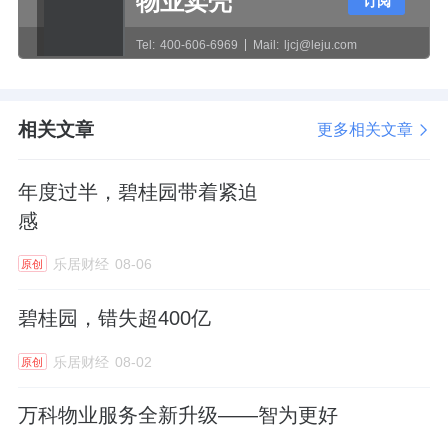
物业卖壳
订阅
2024年跻身千万阵营的
鑫苑服务
董事会主席申
元庆，2025年薪酬骤降至613.4万元，同比蒸
Tel:
400-606-6969
Mail:
ljcj@leju.com
发775.2万元，降幅高达55.8%。
其中，申元庆的基本薪金由2024年的858.8万
相关文章
更多相关文章
元减少至 613.3万元，减少了245.5万元。
年度过半，碧桂园带着紧迫
感
降薪成为主流
乐居财经
08-06
原创
上市物企人事变动加剧，考虑到入职时间节
碧桂园，错失超400亿
点、岗位调整等因素，高管薪酬在时间纵线上
的对比，一定程度上并不具备客观性。
乐居财经
08-02
原创
不过聚焦近两年在岗位上稳定的物企总裁来
万科物业服务全新升级——智为更好
看，降薪确实是绝对的主流。