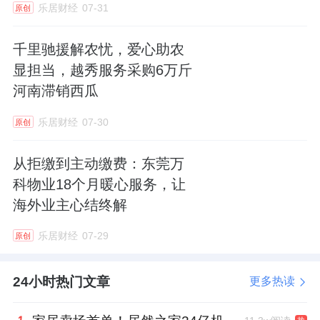
乐居财经
07-31
原创
永升服务
董事会主席林中薪酬668.3万元，同比
千里驰援解农忧，爱心助农
微降22.4万元；
融创服务
行政总裁曹鸿玲499.3
显担当，越秀服务采购6万斤
万元，同比减少188.5万元；
绿城服务
董事会主
河南滞销西瓜
席杨掌法488.6万元，虽是少数正增长高管之一
乐居财经
07-30
原创
（ 42万元），但绝对水平已难回当年盛况。
从拒缴到主动缴费：东莞万
头部央企、国企高管的薪酬也未能幸免。
科物业18个月暖心服务，让
海外业主心结终解
万物云
董事长朱保全333.0万元，同比减少
187.9万元；
华润万象生活
总裁喻霖康321.6万
乐居财经
07-29
原创
元，同比减少29.6万元；
中海物业
董事会主席
张贵清234.6万元，同比减少25.1万元；
保利物
24小时热门文章
更多热读
业
董事长吴兰玉165.5万元，同比大降165.7万