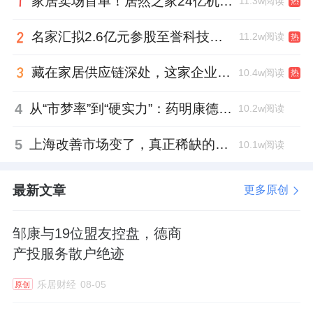
家居卖场首单！居然之家24亿机构间REITs获深交所无异议函
11.3w阅读
元，跌幅达50%。
热
名家汇拟2.6亿元参股至誉科技，跨界布局工业级固态存储
11.2w阅读
热
可以说，2025年物企高管的“钱包”从整体到局
部都瘪了下去。
藏在家居供应链深处，这家企业正在悄悄转型
10.4w阅读
热
4
从“市梦率”到“硬实力”：药明康德如何用业绩填平2021年估值鸿沟？
10.2w阅读
利润薄了，钱包自然瘪了
5
上海改善市场变了，真正稀缺的是这类社区
10.1w阅读
薪酬普降绝非偶然，而是2025年物业管理行业
整体经营状况的必然投射。
最新文章
更多原创
受关联方应收账款减值、商誉减值、非业主增
邹康与19位盟友控盘，德商
值服务萎缩三重打击，2025年超过半数的上市
产投服务散户绝迹
物企出现增收不增利。
乐居财经
08-05
原创
碧桂园
服务净利润跌近七成，融创服务、
雅生