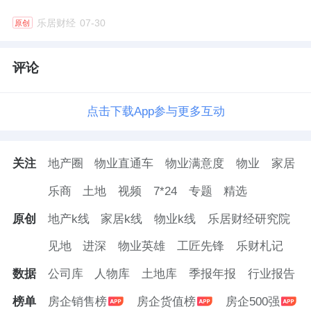
管理费用中的薪酬支出，尤其是高管薪酬，作
乐居财经
07-30
原创
为相对灵活的部分，成为重点压缩对象。
而资本市场估值缩水，股权激励失去吸引力，
评论
大量股权激励计划因股价倒挂而失效。
点击下载App参与更多互动
比如保利物业董事长吴兰玉，她的股份支付从
2023年的87.6万元降至2024年的55.8万元，而
关注
地产圈
物业直通车
物业满意度
物业
家居
2025年这一数据为-47.1万元。
乐商
土地
视频
7*24
专题
精选
钱包还会继续瘪下去吗？
原创
地产k线
家居k线
物业k线
乐居财经研究院
站在2026年年中回望与展望，物企高管的“钱
见地
进深
物业英雄
工匠先锋
乐财札记
包”，短期内恐怕难以重新鼓起来。
数据
公司库
人物库
土地库
季报年报
行业报告
2026年，行业基本面仍面临挑战：物业费提价
榜单
房企销售榜
房企货值榜
房企500强