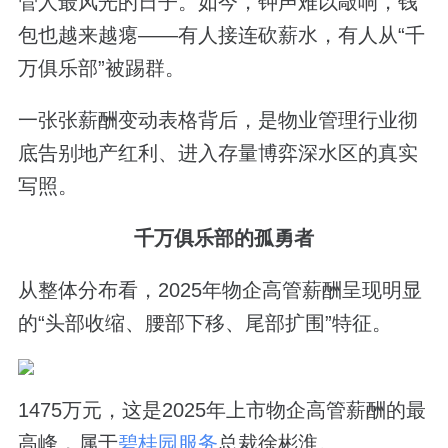
管人最风光的日子。如今，钟声难以敲响，钱
包也越来越瘪——有人接连砍薪水，有人从“千
万俱乐部”被踢群。
一张张薪酬变动表格背后，是物业管理行业彻
底告别地产红利、进入存量博弈深水区的真实
写照。
千万俱乐部的孤勇者
从整体分布看，2025年物企高管薪酬呈现明显
的“头部收缩、腰部下移、尾部扩围”特征。
1475万元，这是2025年上市物企高管薪酬的最
高峰，属于
碧桂园服务
总裁徐彬淮。