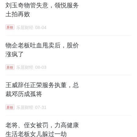
刘玉奇物管失意，领悦服务
活服务
等计提数亿减值，
保利物业
净利润首次
土拍再败
负增长。当公司利润被大幅侵蚀，董事会自然
会把刀挥向管理层薪酬。
乐居财经
08-04
原创
基础物业费提价困难，社区增值服务增长乏
物企老板吐血甩卖后，股价
力，非业主增值服务几近消失，行业毛利率持
涨疯了
续走低。
乐居财经
08-03
原创
2025年上市物企平均毛利率已从2021年的30%
王威辞任正荣服务执董，总
左右降至22%左右，部分企业跌破15%。在“薄
裁邓历成孤将
利”时代，高昂的管理层薪酬显得不合时宜。
乐居财经
07-31
原创
在外部扩张空间收窄的背景下，物企纷纷向内
挖潜，“降本增效”成为全行业共识。
老将、侄女被罚，力高健康
生活老板女儿躲过一劫