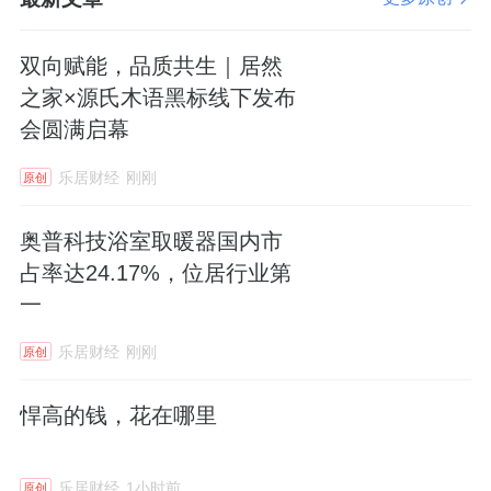
双向赋能，品质共生｜居然
之家×源氏木语黑标线下发布
会圆满启幕
乐居财经
刚刚
原创
奥普科技浴室取暖器国内市
占率达24.17%，位居行业第
一
乐居财经
刚刚
原创
悍高的钱，花在哪里
乐居财经
1小时前
原创