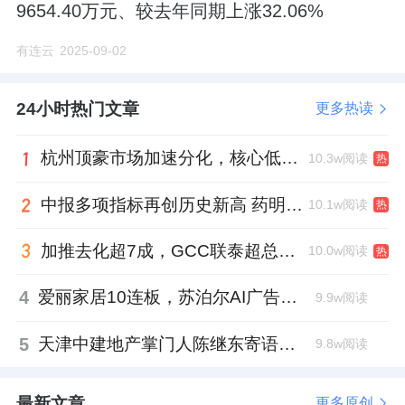
9654.40万元、较去年同期上涨32.06%
有连云
2025-09-02
24小时热门文章
更多热读
杭州顶豪市场加速分化，核心低密资产迎来价值兑现
10.3w阅读
热
中报多项指标再创历史新高 药明康德将高质量发展成果“分发”到位
10.1w阅读
热
加推去化超7成，GCC联泰超总湾再次引爆深圳顶豪市场认购热潮
10.0w阅读
热
4
爱丽家居10连板，苏泊尔AI广告翻车，居然之家首单REITs获批丨家居周记
9.9w阅读
5
天津中建地产掌门人陈继东寄语青年“跳出舒适区”，曾任银行信贷经理
9.8w阅读
最新文章
更多原创