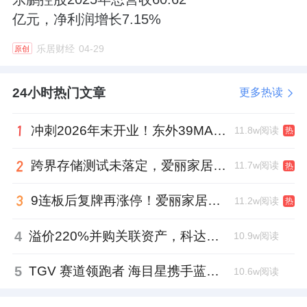
亿元，净利润增长7.15%
乐居财经
04-29
原创
24小时热门文章
更多热读
冲刺2026年末开业！东外39MALL全球招商启幕，重构东直门商圈格局
11.8w阅读
热
跨界存储测试未落定，爱丽家居复牌前自揭多重风险
11.7w阅读
热
9连板后复牌再涨停！爱丽家居市盈率318倍，跨界收购案尚未落地
11.2w阅读
热
4
溢价220%并购关联资产，科达制造近75亿元重组被否
10.9w阅读
5
TGV 赛道领跑者 海目星携手蓝思科技掘金先进封装
10.6w阅读