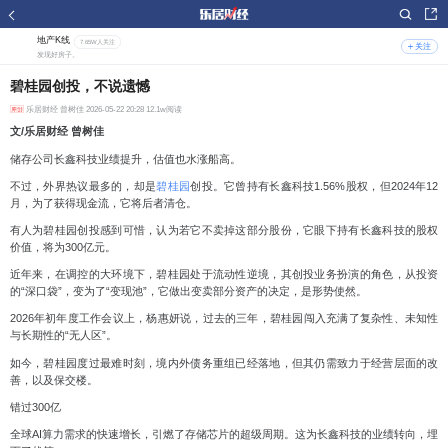
地产K线
7.65W人关注
关注
发现好房子。
碧桂园创投，不说遗憾
乐居财经
曾树佳 2026-05-22 20:28 12.1w阅读
文/乐居财经 曾树佳
储存公司长鑫科技业绩提升，估值也水涨船高。
不过，外界热议最多的，却是
碧桂园
创投。它曾持有长鑫科技1.56%股权，但2024年12
月，为了获得现金流，它将后者清仓。
有人为碧桂园创投感到可惜，
认为若它不卖掉这部分股份，它眼下持有长鑫科技的股权
价值，将为300亿元。
近年来，在调控的大环境下，碧桂园处于流动性逆境，其创投业务扮演的角色，从投资
的“深口袋”，变为了“变现池”，它做出变卖部分资产的决定，是形势使然。
2026年初年度工作会议上，杨惠妍说，过去的三年，碧桂园闯入充满了复杂性、未知性
与长期性的“无人区”。
如今，碧桂园度过最难时刻，境内外债务重组已经落地，但其仍需致力于经营层面的改
善，以及保交楼。
错过300亿
全球AI算力需求的快速增长，引燃了存储芯片的超级周期。这为长鑫科技的业绩转向，埋