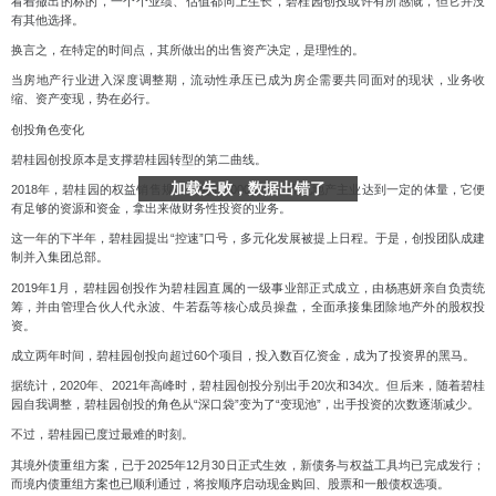
看着撤出的标的，一个个业绩、估值都向上生长，碧桂园创投或许有所感慨，但它并没
有其他选择。
换言之，
在特定的时间点，其所做出的出售资产决定，是理性的。
当房地产行业进入深度调整期，流动性承压已成为房企需要共同面对的现状，业务收
缩、资产变现，势在必行。
创投角色变化
碧桂园创投原本是支撑碧桂园转型的第二曲线。
加载失败，数据出错了
2018年，碧桂园的权益销售规模，突破5000亿元，眼见地产主业达到一定的体量，它便
有足够的资源和资金，拿出来做财务性投资的业务。
这一年的下半年，碧桂园提出“控速”口号，多元化发展被提上日程。于是，创投团队成建
制并入集团总部。
2019年1月，碧桂园创投作为碧桂园直属的一级事业部正式成立，由杨惠妍亲自负责统
筹，并由管理合伙人代永波、牛若磊等核心成员操盘，全面承接集团除地产外的股权投
资。
成立两年时间，碧桂园创投向超过60个项目，投入数百亿资金，成为了投资界的黑马。
据统计，2020年、2021年高峰时，碧桂园创投分别出手20次和34次。但后来，随着碧桂
园自我调整，碧桂园创投的角色从“深口袋”变为了“变现池”，出手投资的次数逐渐减少。
不过，
碧桂园已度过最难的时刻。
其境外债重组方案，已于2025年12月30日正式生效，新债务与权益工具均已完成发行；
而境内债重组方案也已顺利通过，将按顺序启动现金购回、股票和一般债权选项。