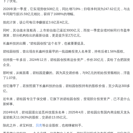
下了伏笔。
2026年第一季度，它实现营收508亿元，同比增719%；归母净利润为247.62亿元，与去
年同期亏损15.59亿元相比，获得了1688%的增幅。
按此计算，该公司每日净赚接近3.6亿至4亿元。
同时，其估值水涨船高，上市前估值已逼近3000亿元，而
按一季度业绩对标同行市盈率
测算，部分机构给出的最新估值，更是提升至2万亿元。
长鑫科技的出圈，“碧桂园创投”这个名字，也被屡屡提及。
碧桂园创投，曾出现在长鑫科技最早的一批战略投资人名单里，持有后者1.56%股权。
但持股一年多后，
2024年12月，碧桂园创投将这份资产，作价20亿元，卖给了合肥国资
企业。
那时候，从账面看，碧桂园是赚的。因为其交易价格，与9亿元的初始投资额相比，浮盈
了1.07倍。
但它撤早了，若按照眼下长鑫科技的估值，碧桂园创投持有的股权价值，至少高达300多
亿。
近年来，碧桂园专注于保交楼，
它旗下的碧桂园创投，变现部分投资资产，已不是什么
新鲜事。
2024年6月，碧桂园退出追觅科技股东名单；2025年4月，碧桂园出售国内商业航天龙头
蓝箭航天11.063%的股权，交易价13.05亿元。
除此之外，卓宝科技、
贝壳
等企业股权，也相继被转手。