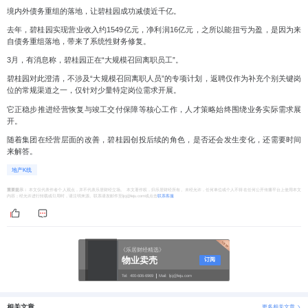
境内外债务重组的落地，让碧桂园成功减债近千亿。
去年，碧桂园实现营业收入约1549亿元，净利润16亿元，之所以能扭亏为盈，是因为来
自债务重组落地，带来了系统性财务修复。
3月，有消息称，碧桂园正在“大规模召回离职员工”。
碧桂园对此澄清，
不涉及“大规模召回离职人员”的专项计划，返聘仅作为补充个别关键岗
位的常规渠道之一，
仅针对少量特定岗位需求开展。
它正稳步推进经营恢复与竣工交付保障等核心工作，人才策略始终围绕业务实际需求展
开。
随着集团在经营层面的改善，碧桂园创投后续的角色，是否还会发生变化，还需要时间
来解答。
地产K线
重要提示：
本文仅代表作者个人观点，并不代表乐居财经立场。 本文著作权，归乐居财经所有。未经允许，任何单位或个人不得在任何公开传播平台上使用本文
内容；经允许进行转载或引用时，请注明来源。联系请发邮件至ljcj@leju.com或点击
联系客服
《乐居财经精选》
物业卖壳
订阅
Tel:
400-606-6969
Mail:
ljcj@leju.com
相关文章
更多相关文章