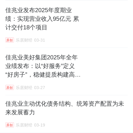
七成可能都收不回来。
佳兆业发布2025年度期业
绩：实现营业收入95亿元 累
进一步拆解，15.64亿元的原始欠款中，关联方
计交付18个项目
欠了9.66亿元，第三方欠了5.98亿元。
乐居财经
03-31
原创
佳兆业美好没有进一步披露对关联方与第三方
佳兆业美好集团2025年全年
各自计提准备多少，但10.86亿元坏账准备，超
业绩发布：以“好服务”定义
过了关联方9.66亿元的欠款总额。
“好房子”，稳健提质构建高质
量发展新格局
这意味着关联方欠款，大概率大部分无法收
乐居财经
03-27
原创
回，甚至连部分第三方欠款也前景堪忧。
佳兆业主动优化债务结构、统筹资产配置为未
如果说巨额坏账准备是被动挨打，那2025年6
来发展蓄力
月这笔关联交易，就是佳兆业美好“主动”出
乐居财经
03-19
原创
招。