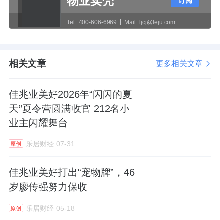
物业卖壳
订阅
放弃规模情结，深耕品质服务，押注社区生活
场景，转型故事已经成型。
Tel:
400-606-6969
Mail:
ljcj@leju.com
关联交易的艺术
相关文章
更多相关文章
但资产负债表里，有一组令人担忧的数字。
佳兆业美好2026年“闪闪的夏
截至2025年底，佳兆业美好的贸易应收款账面
天”夏令营圆满收官 212名小
净值约为4.78亿元。
业主闪耀舞台
乐居财经
07-31
原创
这个数字看起来不大，但细节是：这是在计提
佳兆业美好打出“宠物牌”，46
了高达10.86亿元的巨额坏账准备后剩下的。
岁廖传强努力保收
计提准备之前，佳兆业美好的贸易应收款约为
乐居财经
05-18
原创
15.64亿元。换而言之，其报告期内判断其中近