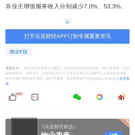
非业主增值服务收入分别减少7.0%、53.3%。
非业主增值服务，是与地产母公司关联度最高
的业务。收入暴跌，从另一个角度看，这也说
打开乐居财经APP订制专属重要资讯
明佳兆业美好正在主动降低对母公司“派单”的
依赖。
物业K线
与其等母公司给饭吃，不如自己出去找活干。
重要提示：
本文仅代表作者个人观点，并不代表乐居财经立场。 本文著作权，归乐
居财经所有。未经允许，任何单位或个人不得在任何公开传播平台上使用本文内容；
2025年，其第三方项目占比已经提升到
经允许进行转载或引用时，请注明来源。联系请发邮件至ljcj@leju.com或点击
联系客
服
55.3%，非住宅项目有374个。
1552
业主增值服务收入下降，但“K生活”平台用户增
至53万人，线上化率超过70%；数字化投入还
在继续，智慧停车、AI云眼项目也在推进。
《乐居财经精选》