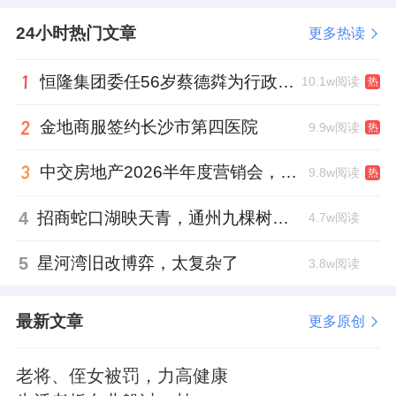
当时，佳兆业美好向母公司租用深圳龙岗810
24小时热门文章
更多热读
个车位，租期15年，一次性付清980万元租
恒隆集团委任56岁蔡德粦为行政总裁、年薪2052万港元，曾任星巴克中国CEO
10.1w阅读
热
金。
金地商服签约长沙市第四医院
9.9w阅读
热
听起来是一笔面向未来的稳健投资，佳兆业美
好也花得豪爽。
中交房地产2026半年度营销会，绿城祝军现身了
9.8w阅读
热
但对比一下：2025年全年，其赚到手的归母净
4
招商蛇口湖映天青，通州九棵树首座宋韵新盘
4.7w阅读
利润才1319.8万元。一次性的车位租赁，就花
5
星河湾旧改博弈，太复杂了
3.8w阅读
掉了全年利润的74%以上。
人事布局的深意
最新文章
更多原创
2024年到2025年，佳兆业美好完成了一次关键
老将、侄女被罚，力高健康
的人事调整。