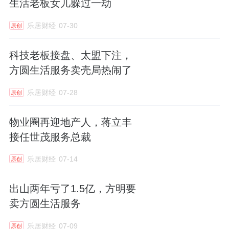
生活老板女儿躲过一劫
乐居财经
07-30
原创
61岁的郭英成亲自出任董事会主席，他是佳兆
科技老板接盘、太盟下注，
业集团的创始人。他的儿子郭晓群，34岁，担
方圆生活服务卖壳局热闹了
任执行董事，同时在佳兆业集团担任联席总
裁。
乐居财经
07-28
原创
父子同台，既是传承，也是背书。
物业圈再迎地产人，蒋立丰
接任世茂服务总裁
职业经理人层面，廖传强留任行政总裁，负责
乐居财经
07-14
原创
日常运营。他在佳兆业体系工作了十三年，物
业行业经验超过二十年，是真正的“老物管”。
出山两年亏了1.5亿，方明要
卖方圆生活服务
刘立好则在2025年下半年快速晋升为董事会副
主席，他来自佳兆业集团的开发条线，熟悉城
乐居财经
07-09
原创