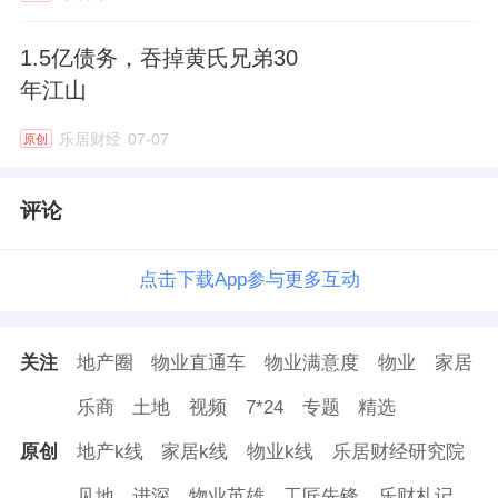
市更新和区域管理。
1.5亿债务，吞掉黄氏兄弟30
这一套组合拳看上去非常合理：创始人定方
年江山
向，二代做衔接，专业经理人抓执行，开发背
乐居财经
07-07
原创
景的高管补资源。看起来稳定、高效、团结。
评论
点击下载App参与更多互动
薪酬方面，郭英成、郭晓群父子在佳兆业美好
都只领取董事袍金，2025年郭英成领取6.5万
元，比上一年少2.6万元；郭晓群则保持稳定，
关注
地产圈
物业直通车
物业满意度
物业
家居
这两年领取的都是9.1万元。
乐商
土地
视频
7*24
专题
精选
原创
地产k线
家居k线
物业k线
乐居财经研究院
薪酬最高的是廖传强，2024年、2025年的薪酬
总额分别为96.9万元、185.7万元，涨幅
见地
进深
物业英雄
工匠先锋
乐财札记