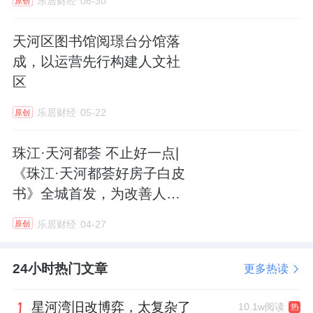
州富力万达文华酒店、长沙富力万达文华酒店
乐居财经
06-30
原创
等，许多资产都以折价的方式成交。
天河区图书馆阅璟台分馆落
成，以运营先行构建人文社
在阿里资产平台上，不久前被挂出来的，还有
区
安徽阜阳富力万达嘉华酒店、亳州富力万达嘉
华酒店等，两者的起拍价分别约1.54亿和1.25
乐居财经
05-22
原创
亿元，相比评估价，都打了七折。
珠江·天河都荟 不止好一点|
除了被动拍卖之外，富力还持续主动卖项目。
《珠江·天河都荟好房子白皮
书》全城首发，为改善人居
比如，2024年2月，富力地产宣布，出售位于
提供"珠实方案"
乐居财经
04-27
英国伦敦的两座大楼River Tower及City
原创
Tower，价格为62亿港元。这是富力2018年从
24小时热门文章
更多热读
万达手中收购的项目。
星河湾旧改博弈，太复杂了
10.1w阅读
而早在2025年11月，便有消息传出，广州天河
热