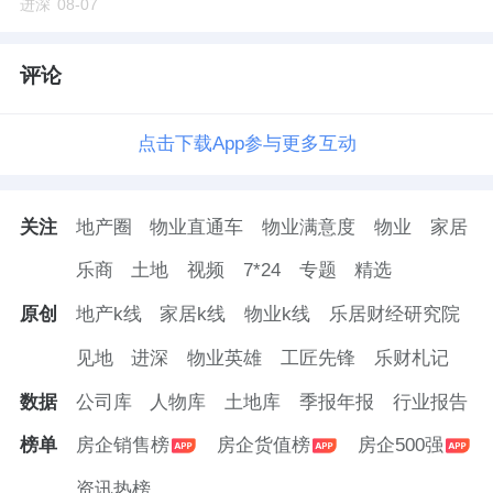
进深
08-07
评论
点击下载App参与更多互动
关注
地产圈
物业直通车
物业满意度
物业
家居
乐商
土地
视频
7*24
专题
精选
原创
地产k线
家居k线
物业k线
乐居财经研究院
见地
进深
物业英雄
工匠先锋
乐财札记
数据
公司库
人物库
土地库
季报年报
行业报告
榜单
房企销售榜
房企货值榜
房企500强
资讯热榜