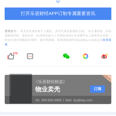
天汇广场项目将正式由新鸿基全资掌控。
打开乐居财经APP订制专属重要资讯
富力与合景泰富，或许是在给自己“减负”。
重要提示：
本文仅代表作者个人观点，并不代表乐居财经立场。 本文著作权，归乐
因为标的公司广州富景房地产，过去的两个年
居财经所有。未经允许，任何单位或个人不得在任何公开传播平台上使用本文内容；
经允许进行转载或引用时，请注明来源。联系请发邮件至ljcj@leju.com或点击
联系客
度，利润均为负数。2024年、2025年，其除税
服
及非经常性项目后的净亏损，分别为16.97亿
575
元、22.94亿元。
《乐居财经精选》
富力认为，出售事项将解决与标的相关未决税
物业卖壳
订阅
务问题，并为集团提供完整的退出方案，有助
于优化资源分配，并为其营运提供财务资源。
Tel:
400-606-6969
Mail:
ljcj@leju.com
它将在这笔交易中，获得约1.476亿元的收益。