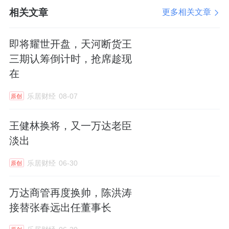
相关文章
更多相关文章
变现计划
即将耀世开盘，天河断货王
外界普遍认为，富力2017年收购
万达
77家酒
三期认筹倒计时，抢席趁现
店，是导致其在行业深度调整期里，流动性承
在
压的直接原因。
乐居财经
08-07
原创
酒店是重资产，运营成本高、回款慢，需要先
王健林换将，又一万达老臣
有大笔资金的投入，才能获得后续的收益。
淡出
但在行业收缩的大环境下，周转的空间变窄，
乐居财经
06-30
原创
富力最终没有兜住。
万达商管再度换帅，陈洪涛
2025年以来，它手上的多家酒店，被司法拍
接替张春远出任董事长
卖。这其中，包括郑州富力万达文华酒店、泉