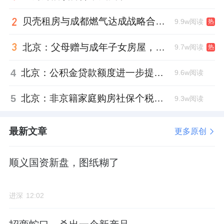
珠江新城核心商圈五星级酒店广州康莱德酒
贝壳租房与成都燃气达成战略合作 打通安全巡检“最后一米”
9.9w阅读
热
店，已在交易机构低调挂牌，市场报价16亿
元，业主方承诺收益率不低于5%。
北京：父母赠与成年子女房屋，不再核验子女的购房资格
9.7w阅读
热
4
北京：公积金贷款额度进一步提高、最高可贷340万元
直到近日，富力正式官宣出售广州富景房地产
9.6w阅读
33.34%股权，坐实了上述消息。
5
北京：非京籍家庭购房社保个税缴纳年限下调为一年
9.3w阅读
今年3月底，有统计称，富力地产手上的酒店只
最新文章
剩下19家，比起2021年底的93家，缩减了72
更多原创
家；有人认为，后续，广州柏悦、君悦、丽思
顺义国资新盘，图纸糊了
卡尔顿等同系资产或继续放盘。
目前，在境外债务重组上，富力于2024年12月
进深
12:02
启动的美元优先票据重组计划，已获得超过