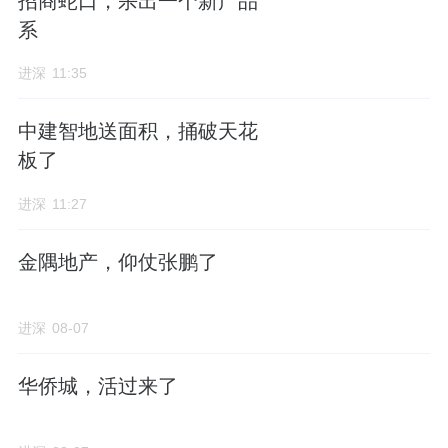
77%债权人支持，计划于2026年正式提交法院
招商蛇口，杀出一个新产品
系
审批，并力争年底前完成。
进深
11:35
2025年，富力地产实现营业收入约109.42亿
元，同比下降38.2%；全年协议销售额约142.1
中建智地送面积，捅破天花
亿元，对应销售面积约187.36万平方米。
板了
这一年，其亏损约166.01亿元，相较于2024年
进深
11:27
的177.89亿元亏损额，同比收窄6.7%。该公司
金隅地产，仰仗张鹏了
2025年的经营活动现金净流量转为正数，为
15.4亿元。
进深
08-07
华侨城，活过来了